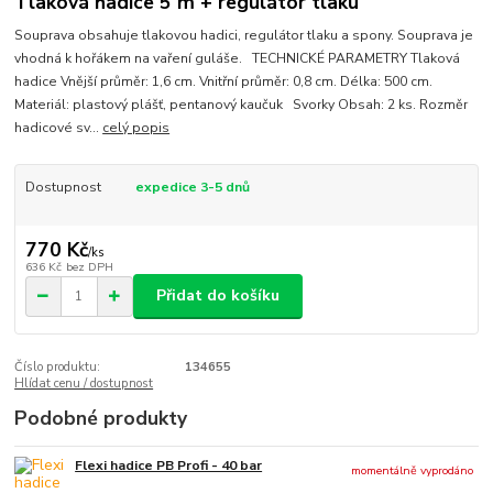
Tlaková hadice 5 m + regulátor tlaku
Souprava obsahuje tlakovou hadici, regulátor tlaku a spony. Souprava je
vhodná k hořákem na vaření guláše. TECHNICKÉ PARAMETRY Tlaková
hadice Vnější průměr: 1,6 cm. Vnitřní průměr: 0,8 cm. Délka: 500 cm.
Materiál: plastový plášť, pentanový kaučuk Svorky Obsah: 2 ks. Rozměr
hadicové sv...
celý popis
Dostupnost
expedice 3-5 dnů
770 Kč
/
ks
636 Kč
bez DPH
Přidat do košíku
Číslo produktu:
134655
Hlídat cenu / dostupnost
Podobné produkty
Flexi hadice PB Profi - 40 bar
momentálně vyprodáno