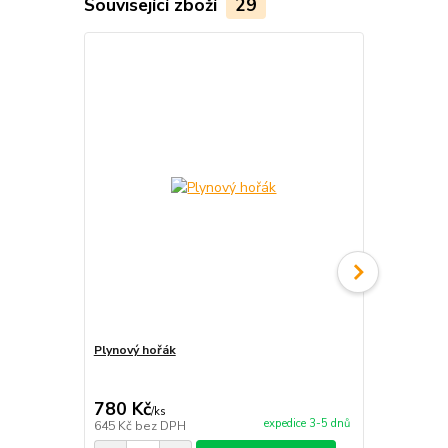
Související zboží
29
TOP produkt
Plynový hořák
Litinový ply
780 Kč
1 350 Kč
/
ks
expedice 3-5 dnů
645 Kč
bez DPH
1 116 Kč
bez