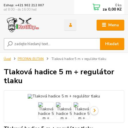
0
ks
Eshop: +421 902 212 007
za
0,00 Kč
od 8:00 - do 16:00 hod
Menu
Hledat
Úvod
PROPAN-BUTAN
Tlaková hadice 5 m + regulátor tlaku
Tlaková hadice 5 m + regulátor
tlaku