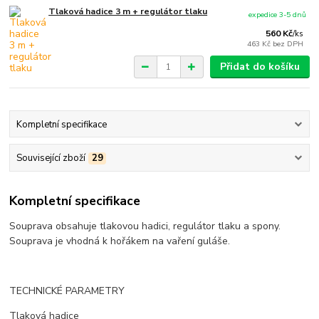
Tlaková hadice 3 m + regulátor tlaku
expedice 3-5 dnů
560 Kč
/
ks
463 Kč
bez DPH
Přidat do košíku
Kompletní specifikace
Související zboží
29
Kompletní specifikace
Souprava obsahuje tlakovou hadici, regulátor tlaku a spony.
Souprava je vhodná k hořákem na vaření guláše.
TECHNICKÉ PARAMETRY
Tlaková hadice