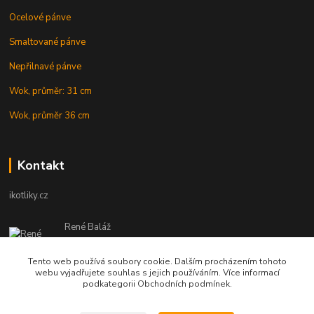
Ocelové pánve
Smaltované pánve
Nepřilnavé pánve
Wok, průměr: 31 cm
Wok, průměr 36 cm
Kontakt
ikotliky.cz
René Baláž
Eshop: +421 902 212 007
od 8:00 - do 16:00 hod
Tento web používá soubory cookie. Dalším procházením tohoto
webu vyjadřujete souhlas s jejich používáním. Více informací
info@ikotliky.cz
podkategorii Obchodních podmínek.