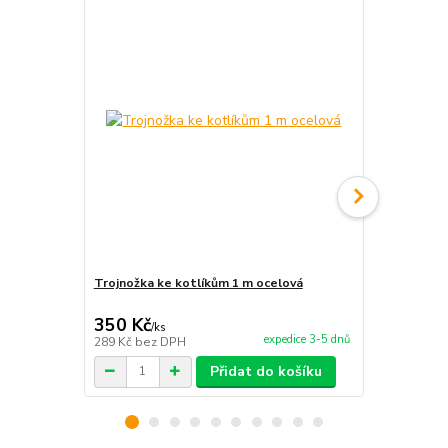
Trojnožka ke kotlíkům 1 m ocelová
Stojan s poi
350 Kč
990 Kč
/
ks
/
ks
expedice 3-5 dnů
289 Kč
bez DPH
818 Kč
bez 
Přidat do košíku