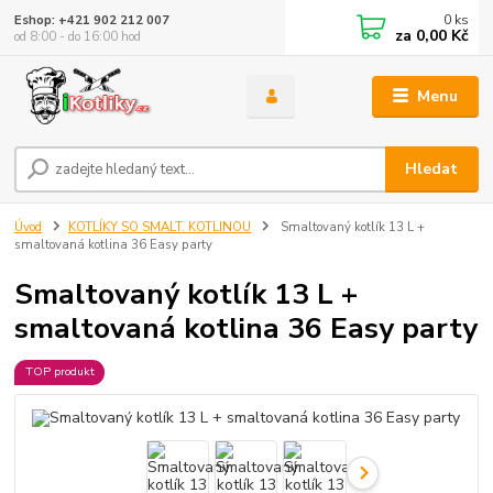
0
ks
Eshop: +421 902 212 007
za
0,00 Kč
od 8:00 - do 16:00 hod
Menu
Hledat
Úvod
KOTLÍKY SO SMALT. KOTLINOU
Smaltovaný kotlík 13 L +
smaltovaná kotlina 36 Easy party
Smaltovaný kotlík 13 L +
smaltovaná kotlina 36 Easy party
TOP produkt