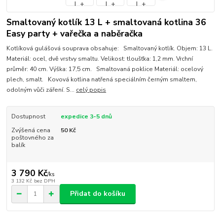
Smaltovaný kotlík 13 L + smaltovaná kotlina 36
Easy party + vařečka a naběračka
Kotlíková gulášová souprava obsahuje: Smaltovaný kotlík. Objem: 13 L.
Materiál: ocel, dvě vrstvy smaltu. Velikost: tloušťka: 1,2 mm. Vrchní
průměr: 40 cm. Výška: 17,5 cm. Smaltovaná poklice Materiál: ocelový
plech, smalt. Kovová kotlina natřená speciálním černým smaltem,
odolným vůči záření. S...
celý popis
Dostupnost
expedice 3-5 dnů
Zvýšená cena
50 Kč
poštovného za
balík
3 790 Kč
/
ks
3 132 Kč
bez DPH
Přidat do košíku