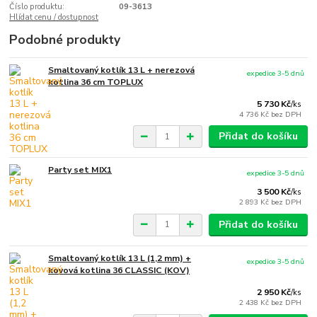
Číslo produktu:
09-3613
Hlídat cenu / dostupnost
Podobné produkty
Smaltovaný kotlík 13 L + nerezová
expedice 3-5 dnů
kotlina 36 cm TOPLUX
5 730 Kč
/
ks
4 736 Kč
bez DPH
Přidat do košíku
Party set MIX1
expedice 3-5 dnů
3 500 Kč
/
ks
2 893 Kč
bez DPH
Přidat do košíku
Smaltovaný kotlík 13 L (1,2 mm) +
expedice 3-5 dnů
kovová kotlina 36 CLASSIC (KOV)
2 950 Kč
/
ks
2 438 Kč
bez DPH