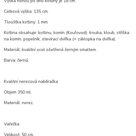
Výška nohou po dno kotliny je 18 cm.
Celková výška: 135 cm.
Tloušťka kotliny: 1 mm.
Kotlina obsahuje: kotlinu, komín (Kouřovod): trouba, kloub, stříška
na komín, popelník, otevírací dvířka (+ záklopka na dvířka).
Materiál: kvalitní ocel ošetřená černým smaltem.
Barva: černá.
Kvalitní nerezová naběračka
Objem 350 ml.
Materiál: nerez.
Vařečka
Velikost: 50 cm.