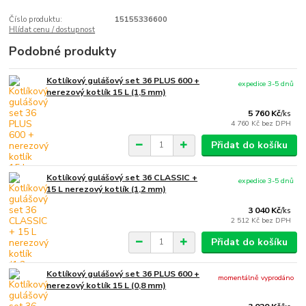
Číslo produktu:
15155336600
Hlídat cenu / dostupnost
Podobné produkty
Kotlíkový gulášový set 36 PLUS 600 +
expedice 3-5 dnů
nerezový kotlík 15 L (1,5 mm)
5 760 Kč
/
ks
4 760 Kč
bez DPH
Přidat do košíku
Kotlíkový gulášový set 36 CLASSIC +
expedice 3-5 dnů
15 L nerezový kotlík (1,2 mm)
3 040 Kč
/
ks
2 512 Kč
bez DPH
Přidat do košíku
Kotlíkový gulášový set 36 PLUS 600 +
momentálně vyprodáno
nerezový kotlík 15 L (0,8 mm)