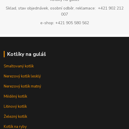
Sklad, stav objednávek, osobní odběr, reklamace: +421 902 212
007
e-shop: +421 905 580 562
Kotlíky na guláš
Smaltovaný kotlík
Nerezový kotlík lesklý
Nerezový kotlík matný
Měděný kotlík
Litinový kotlík
Železný kotlík
Kotlík na ryby