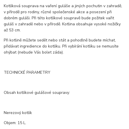
Kotlíková souprava na vaření guláše a jiných pochutin v zahradě,
v přírodě pro rodiny, různé společenské akce a posezení při
dobrém guláši. Při této kotlíkové soupravě bude požitek vařit
guláš v zahradě nebo v přírodě. Kotlina obsahuje vysoké nožičky
až 53 cm.
Při kotlině můžete sedět nebo stát a pohodlně budete míchat,
přidávat ingredience do kotlíku. Při vybírání kotlíku se nemusíte
ohýbat (nebude Vás bolet záda).
TECHNICKÉ PARAMETRY
Obsah kotlíkové gulášové soupravy:
Nerezový kotlík
Objem: 15 L.