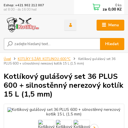
0
ks
Eshop: +421 902 212 007
za
0,00 Kč
od 8:00 - do 16:00 hod
Menu
Hledat
Úvod
KOTLÍKY S ŽÁR. KOTLINOU-600 °C
Kotlíkový gulášový set 36
PLUS 600 + silnostěnný nerezový kotlík 15 L (1,5 mm)
Kotlíkový gulášový set 36 PLUS
600 + silnostěnný nerezový kotlík
15 L (1,5 mm)