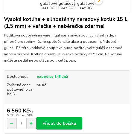
Vysoká kotlina + silnostěnný nerezový kotlík 15 L
(1,5 mm) + vařečka + naběračka zdarma!
Kotlíková souprava na vaření guláše a jiných pochutin v zahradě, v
přírodě pro rodiny, různé společenské akce a posezení při dobrém
guláši. Při této kotlíkové soupravě bude požitek vařit guláš v zahradě
nebo v přírodě. Kotlina obsahuje vysoké nožičky až 53 cm. Při kotlině
můžete sedět nebo stát a po...
celý popis
Dostupnost
expedice 3-5 dnů
Zvýšená cena
50 Kč
poštovného za
balík
6 560 Kč
/
ks
5 421 Kč
bez DPH
Přidat do košíku