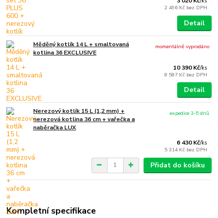
3 020 Kč
/
ks
2 496 Kč
bez DPH
Detail
Měděný kotlík 14 L + smaltovaná
momentálně vyprodáno
kotlina 36 EXCLUSIVE
10 390 Kč
/
ks
8 587 Kč
bez DPH
Detail
Nerezový kotlík 15 L (1,2 mm) +
expedice 3-5 dnů
nerezová kotlina 36 cm + vařečka a
naběračka LUX
6 430 Kč
/
ks
5 314 Kč
bez DPH
Přidat do košíku
Kompletní specifikace