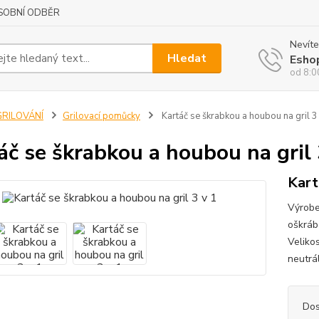
SOBNÍ ODBĚR
Nevíte
Hledat
Esho
od 8:0
GRILOVÁNÍ
Grilovací pomůcky
Kartáč se škrabkou a houbou na gril 3
áč se škrabkou a houbou na gril 
Kart
Výrobek
oškrábá
Velikos
neutrá
Dos