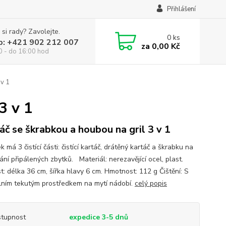
Přihlášení
 si rady? Zavolejte.
0
ks
p: +421 902 212 007
za
0,00 Kč
0 - do 16:00 hod
 v 1
3 v 1
áč se škrabkou a houbou na gril 3 v 1
 má 3 čistící části: čistící kartáč, drátěný kartáč a škrabku na
ní připálených zbytků. Materiál: nerezavějící ocel, plast.
t: délka 36 cm, šířka hlavy 6 cm. Hmotnost: 112 g Čištění: S
lním tekutým prostředkem na mytí nádobí.
celý popis
tupnost
expedice 3-5 dnů