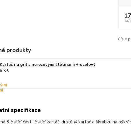
17
140
Číslo p
é produkty
Kartáč na gril s nerezovými štětinami + ocelový
hrot
tní specifikace
á 3 čistící části: čistící kartáč, drátěný kartáč a škrabku na oškr