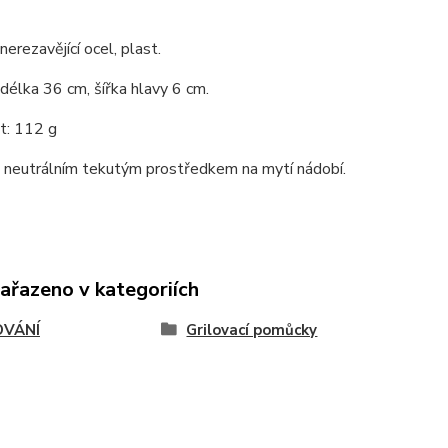
nerezavějící ocel, plast.
 délka 36 cm, šířka hlavy 6 cm.
: 112 g
S neutrálním tekutým prostředkem na mytí nádobí.
zařazeno v kategoriích
OVÁNÍ
Grilovací pomůcky