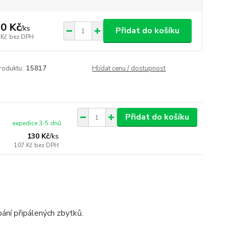
0 Kč
/
ks
Přidat do košíku
 Kč
bez DPH
roduktu:
15817
Hlídat cenu / dostupnost
Přidat do košíku
expedice 3-5 dnů
130 Kč
/
ks
107 Kč
bez DPH
ábání připálených zbytků.