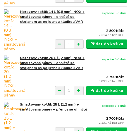
Nerezový kotlík 14 L (0,8 mm) INOX +
expedice 3-5 dnů
smaltovaná pánev + ohniště se
stojanem as pojistnou kladkou VAR
2 800 Kč
/
ks
2 314 Kč
bez DPH
Přidat do košíku
Nerezový kotlík 20 L (1,2 mm) INOX +
expedice 3-5 dnů
smaltovaná pánev + ohniště se
stojanem as pojistnou kladkou VAR
3 750 Kč
/
ks
3 099 Kč
bez DPH
Přidat do košíku
Smaltovaný kotlík 25 L (1,2 mm) +
expedice 3-5 dnů
smaltovaná pánev + přenosné ohniště
2 700 Kč
/
ks
2 231 Kč
bez DPH