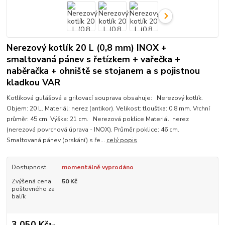
Nerezový kotlík 20 L (0,8 mm) INOX +
smaltovaná pánev s řetízkem + vařečka +
naběračka + ohniště se stojanem a s pojistnou
kladkou VAR
Kotlíková gulášová a grilovací souprava obsahuje: Nerezový kotlík.
Objem: 20 L. Materiál: nerez (antikor). Velikost: tloušťka: 0,8 mm. Vrchní
průměr: 45 cm. Výška: 21 cm. Nerezová poklice Materiál: nerez
(nerezová povrchová úprava - INOX). Průměr poklice: 46 cm.
Smaltovaná pánev (prskání) s ře...
celý popis
Dostupnost
momentálně vyprodáno
Zvýšená cena
50 Kč
poštovného za
balík
3 050 Kč