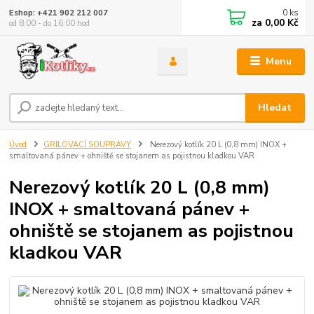
0
ks
Eshop: +421 902 212 007
za
0,00 Kč
od 8:00 - do 16:00 hod
Menu
Hledat
Úvod
GRILOVACÍ SOUPRAVY
Nerezový kotlík 20 L (0,8 mm) INOX +
smaltovaná pánev + ohniště se stojanem as pojistnou kladkou VAR
Nerezový kotlík 20 L (0,8 mm)
INOX + smaltovaná pánev +
ohniště se stojanem as pojistnou
kladkou VAR