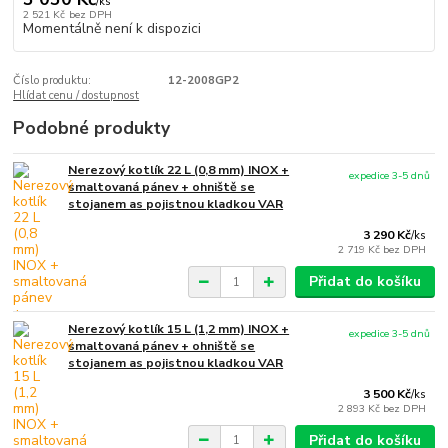
/
ks
2 521 Kč
bez DPH
Momentálně není k dispozici
Číslo produktu:
12-2008GP2
Hlídat cenu / dostupnost
Podobné produkty
Nerezový kotlík 22 L (0,8 mm) INOX +
expedice 3-5 dnů
smaltovaná pánev + ohniště se
stojanem as pojistnou kladkou VAR
3 290 Kč
/
ks
2 719 Kč
bez DPH
Přidat do košíku
Nerezový kotlík 15 L (1,2 mm) INOX +
expedice 3-5 dnů
smaltovaná pánev + ohniště se
stojanem as pojistnou kladkou VAR
3 500 Kč
/
ks
2 893 Kč
bez DPH
Přidat do košíku