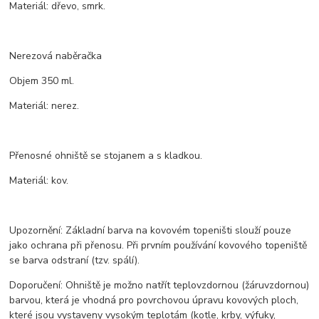
Materiál: dřevo, smrk.
Nerezová naběračka
Objem 350 ml.
Materiál: nerez.
Přenosné ohniště se stojanem a s kladkou.
Materiál: kov.
Upozornění: Základní barva na kovovém topeništi slouží pouze
jako ochrana při přenosu. Při prvním používání kovového topeniště
se barva odstraní (tzv. spálí).
Doporučení: Ohniště je možno natřít teplovzdornou (žáruvzdornou)
barvou, která je vhodná pro povrchovou úpravu kovových ploch,
které jsou vystaveny vysokým teplotám (kotle, krby, výfuky,