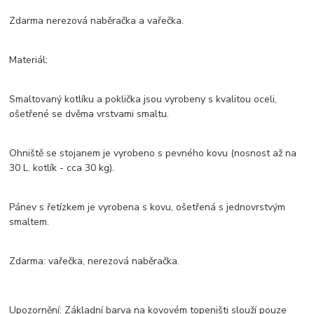
Zdarma nerezová naběračka a vařečka.
Materiál:
Smaltovaný kotlíku a poklička jsou vyrobeny s kvalitou oceli,
ošetřené se dvěma vrstvami smaltu.
Ohniště se stojanem je vyrobeno s pevného kovu (nosnost až na
30 L. kotlík - cca 30 kg).
Pánev s řetízkem je vyrobena s kovu, ošetřená s jednovrstvým
smaltem.
Zdarma: vařečka, nerezová naběračka.
Upozornění: Základní barva na kovovém topeništi slouží pouze