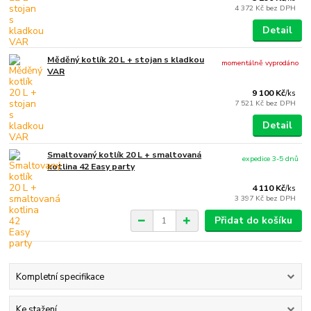
4 372 Kč
bez DPH
Detail
Měděný kotlík 20 L + stojan s kladkou
momentálně vyprodáno
VAR
9 100 Kč
/
ks
7 521 Kč
bez DPH
Detail
Smaltovaný kotlík 20 L + smaltovaná
expedice 3-5 dnů
kotlina 42 Easy party
4 110 Kč
/
ks
3 397 Kč
bez DPH
Přidat do košíku
Kompletní specifikace
Ke stažení