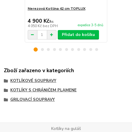
Nerezová Kotlina 42 cm TOPLUX
Kotlina pro 
4 900 Kč
2 180 Kč
/
ks
expedice 3-5 dnů
4 050 Kč
bez DPH
1 802 Kč
bez
Přidat do košíku
Zboží zařazeno v kategoriích
KOTLÍKOVÉ SOUPRAVY
KOTLÍKY S CHRÁNIČEM PLAMENE
GRILOVACÍ SOUPRAVY
Kotlíky na guláš