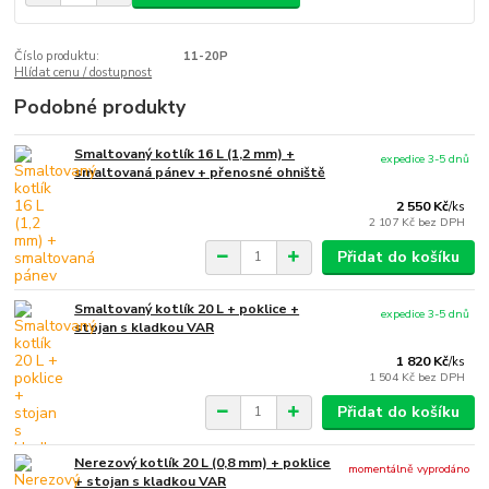
Číslo produktu:
11-20P
Hlídat cenu / dostupnost
Podobné produkty
Smaltovaný kotlík 16 L (1,2 mm) +
expedice 3-5 dnů
smaltovaná pánev + přenosné ohniště
2 550 Kč
/
ks
2 107 Kč
bez DPH
Přidat do košíku
Smaltovaný kotlík 20 L + poklice +
expedice 3-5 dnů
stojan s kladkou VAR
1 820 Kč
/
ks
1 504 Kč
bez DPH
Přidat do košíku
Nerezový kotlík 20 L (0,8 mm) + poklice
momentálně vyprodáno
+ stojan s kladkou VAR