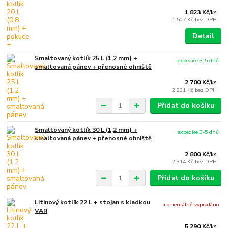
1 823 Kč
/
ks
1 507 Kč
bez DPH
Detail
Smaltovaný kotlík 25 L (1,2 mm) +
expedice 3-5 dnů
smaltovaná pánev + přenosné ohniště
2 700 Kč
/
ks
2 231 Kč
bez DPH
Přidat do košíku
Smaltovaný kotlík 30 L (1,2 mm) +
expedice 3-5 dnů
smaltovaná pánev + přenosné ohniště
2 800 Kč
/
ks
2 314 Kč
bez DPH
Přidat do košíku
Litinový kotlík 22 L + stojan s kladkou
momentálně vyprodáno
VAR
5 290 Kč
/
ks