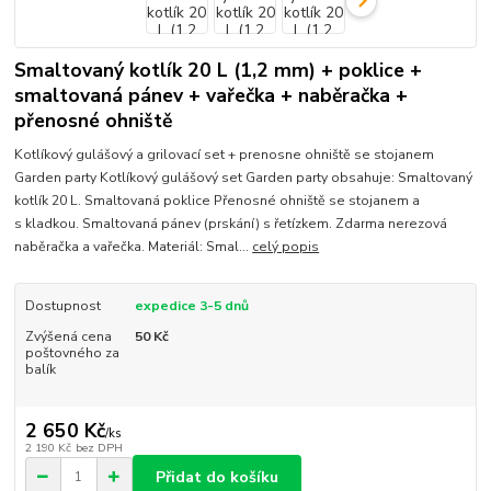
Smaltovaný kotlík 20 L (1,2 mm) + poklice +
smaltovaná pánev + vařečka + naběračka +
přenosné ohniště
Kotlíkový gulášový a grilovací set + prenosne ohniště se stojanem
Garden party Kotlíkový gulášový set Garden party obsahuje: Smaltovaný
kotlík 20 L. Smaltovaná poklice Přenosné ohniště se stojanem a
s kladkou. Smaltovaná pánev (prskání) s řetízkem. Zdarma nerezová
naběračka a vařečka. Materiál: Smal...
celý popis
Dostupnost
expedice 3-5 dnů
Zvýšená cena
50 Kč
poštovného za
balík
2 650 Kč
/
ks
2 190 Kč
bez DPH
Přidat do košíku