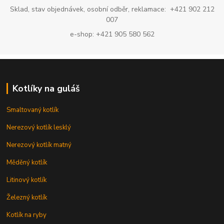
Sklad, stav objednávek, osobní odběr, reklamace: +421 902 212
007
e-shop: +421 905 580 562
Kotlíky na guláš
Smaltovaný kotlík
Nerezový kotlík lesklý
Nerezový kotlík matný
Měděný kotlík
Litinový kotlík
Železný kotlík
Kotlík na ryby