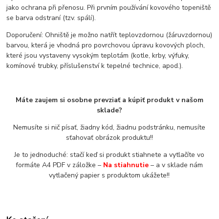
jako ochrana při přenosu. Při prvním používání kovového topeniště
se barva odstraní (tzv. spálí).
Doporučení: Ohniště je možno natřít teplovzdornou (žáruvzdornou)
barvou, která je vhodná pro povrchovou úpravu kovových ploch,
které jsou vystaveny vysokým teplotám (kotle, krby, výfuky,
komínové trubky, příslušenství k tepelné technice, apod.).
Máte zaujem si osobne prevziať a kúpiť produkt v našom
sklade?
Nemusíte si nič písať, žiadny kód, žiadnu podstránku, nemusíte
sťahovať obrázok produktu!!
Je to jednoduché: stačí keď si produkt stiahnete a vytlačíte vo
formáte A4 PDF v záložke –
Na stiahnutie
– a v sklade nám
vytlačený papier s produktom ukážete!!