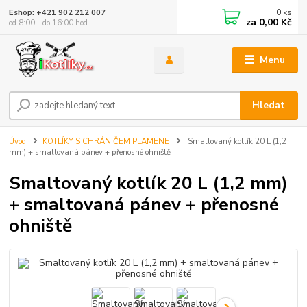
0
ks
Eshop: +421 902 212 007
za
0,00 Kč
od 8:00 - do 16:00 hod
Menu
Hledat
Úvod
KOTLÍKY S CHRÁNIČEM PLAMENE
Smaltovaný kotlík 20 L (1,2
mm) + smaltovaná pánev + přenosné ohniště
Smaltovaný kotlík 20 L (1,2 mm)
+ smaltovaná pánev + přenosné
ohniště