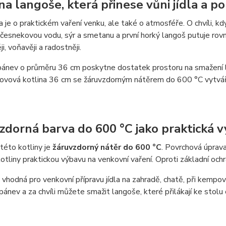
na langoše, která přinese vůni jídla a p
 je o praktickém vaření venku, ale také o atmosféře. O chvíli, kd
česnekovou vodu, sýr a smetanu a první horký langoš putuje rovnou
i, voňavěji a radostněji.
pánev o průměru 36 cm poskytne dostatek prostoru na smažení l
ovová kotlina 36 cm se žáruvzdorným nátěrem do 600 °C vytváří p
zdorná barva do 600 °C jako praktická 
této kotliny je
žáruvzdorný nátěr do 600 °C
. Povrchová úprav
kotliny praktickou výbavu na venkovní vaření. Oproti základní ochr
e vhodná pro venkovní přípravu jídla na zahradě, chatě, při kempo
pánev a za chvíli můžete smažit langoše, které přilákají ke stolu 