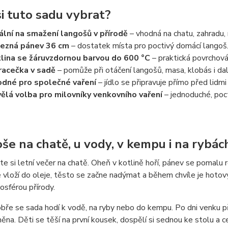
si tuto sadu vybrat?
ální na smažení langošů v přírodě
– vhodná na chatu, zahradu, 
ezná pánev 36 cm
– dostatek místa pro poctivý domácí langoš
lina se žáruvzdornou barvou do 600 °C
– praktická povrchová
acečka v sadě
– pomůže při otáčení langošů, masa, klobás i dalš
dné pro společné vaření
– jídlo se připravuje přímo před lidm
ělá volba pro milovníky venkovního vaření
– jednoduché, poct
še na chatě, u vody, v kempu i na rybác
e si letní večer na chatě. Oheň v kotlině hoří, pánev se pomalu ro
 vloží do oleje, těsto se začne nadýmat a během chvíle je hotový 
osférou přírody.
bře se sada hodí k vodě, na ryby nebo do kempu. Po dni venku 
na. Děti se těší na první kousek, dospělí si sednou ke stolu a 