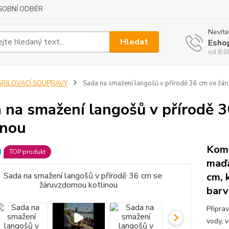
SOBNÍ ODBĚR
Nevíte
Hledat
Esho
od 8:0
GRILOVACÍ SOUPRAVY
Sada na smažení langošů v přírodě 36 cm se žár
 na smažení langošů v přírodě 
inou
Komp
TOP produkt
maďa
cm, 
barv
Připra
vody, 