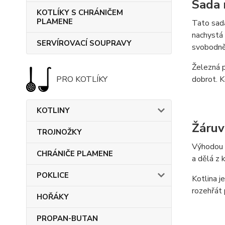
Sada 
KOTLÍKY S CHRÁNIČEM
PLAMENE
Tato sada
nachystá 
SERVÍROVACÍ SOUPRAVY
svobodněj
Železná 
PRO KOTLÍKY
dobrot. K
KOTLINY
Žáruv
TROJNOŽKY
Výhodou 
CHRÁNIČE PLAMENE
a dělá z 
POKLICE
Kotlina j
rozehřát 
HOŘÁKY
PROPAN-BUTAN