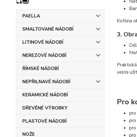
Nát
Bar
PAELLA
Kotlina o
SMALTOVANÉ NÁDOBÍ
3. Obra
LITINOVÉ NÁDOBÍ
Dél
Mat
NEREZOVÉ NÁDOBÍ
Praktická
ŘÍMSKÉ NÁDOBÍ
velmi uži
NEPŘILNAVÉ NÁDOBÍ
KERAMICKÉ NÁDOBÍ
Pro k
DŘEVĚNÉ VÝROBKY
pro
pro
PLASTOVÉ NÁDOBÍ
pro
NOŽE
pro