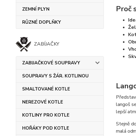
Proč 
ZEMNÍ PLYN
Ide
RŮZNÉ DOPLŇKY
Žel
Kot
Obr
ZABÍJAČKY
Vho
Skv
ZABIJAČKOVÉ SOUPRAVY
SOUPRAVY S ŽÁR. KOTLINOU
Lango
SMALTOVANÉ KOTLE
Představt
NEREZOVÉ KOTLE
langoš se
lepší atm
KOTLINY PRO KOTLE
Stejně do
HOŘÁKY POD KOTLE
malá odmě