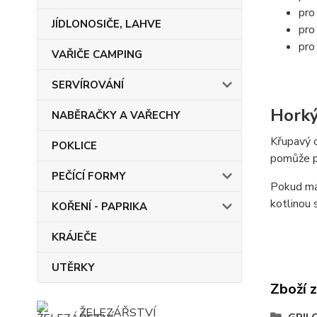
pro
JÍDLONOSIČE, LAHVE
pro
pro
VAŘIČE CAMPING
SERVÍROVÁNÍ
Horký
NABĚRAČKY A VAŘECHY
Křupavý o
POKLICE
pomůže př
PEČÍCÍ FORMY
Pokud mát
kotlinou 
KOŘENÍ - PAPRIKA
KRÁJEČE
UTĚRKY
Zboží 
ŽELEZÁŘSTVÍ