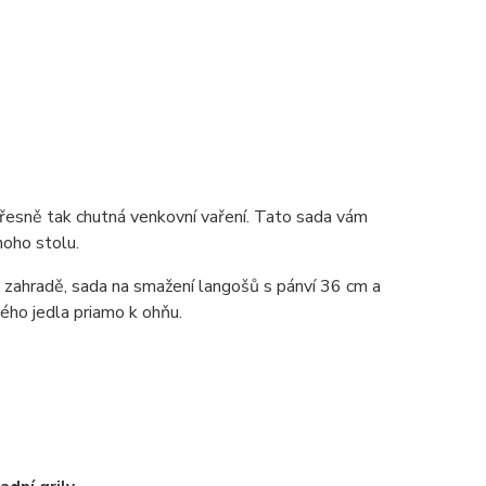
Přesně tak chutná venkovní vaření. Tato sada vám
noho stolu.
 zahradě, sada na smažení langošů s pánví 36 cm a
ého jedla priamo k ohňu.