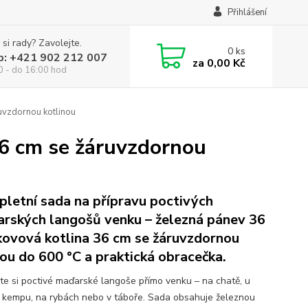
Přihlášení
 si rady? Zavolejte.
0
ks
p: +421 902 212 007
za
0,00 Kč
0 - do 16:00 hod
uvzdornou kotlinou
36 cm se žáruvzdornou
letní sada na přípravu poctivých
rských langošů venku – železná pánev 36
kovová kotlina 36 cm se žáruvzdornou
ou do 600 °C a praktická obracečka.
vte si poctivé maďarské langoše přímo venku – na chatě, u
v kempu, na rybách nebo v táboře. Sada obsahuje železnou