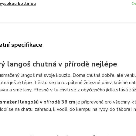
vysokou kotlinou
Od
tní specifikace
vý langoš chutná v přírodě nejlépe
smažený langoš má svoje kouzlo. Doma chutná dobře, ale venku 
utná ještě lépe. Těsto se na rozpálené železné pánvi krásně naf
sýra a smetany. Přesně v tu chvíli se z obyčejného jídla stává záž
smažení langošů v přírodě 36 cm
je připravená pro všechny, kt
Hodí se na chatu, zahradu, k vodě, do kempu, na ryby, do tábora i 