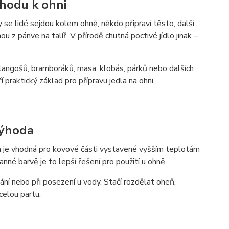
ohodu k ohni
y se lidé sejdou kolem ohně, někdo připraví těsto, další
 z pánve na talíř. V přírodě chutná poctivé jídlo jinak –
angošů, bramboráků, masa, klobás, párků nebo dalších
raktický základ pro přípravu jedla na ohni.
výhoda
a je vhodná pro kovové části vystavené vyšším teplotám
anné barvě je to lepší řešení pro použití u ohně.
vání nebo při posezení u vody. Stačí rozdělat oheň,
celou partu.