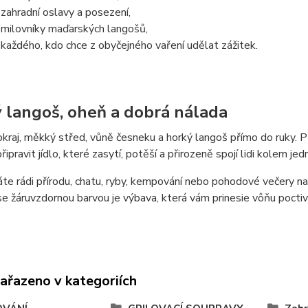
 zahradní oslavy a posezení,
 milovníky maďarských langošů,
 každého, kdo chce z obyčejného vaření udělat zážitek.
 langoš, oheň a dobrá nálada
kraj, měkký střed, vůně česneku a horký langoš přímo do ruky. 
ipravit jídlo, které zasytí, potěší a přirozeně spojí lidi kolem jed
e rádi přírodu, chatu, ryby, kempování nebo pohodové večery na
se žáruvzdornou barvou je výbava, která vám prinesie vôňu poctiv
zařazeno v kategoriích