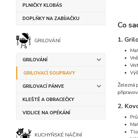
PLNIČKY KLOBÁS
DOPLŇKY NA ZABÍJAČKU
Co sa
1. Gri
GRILOVÁNÍ
Mat
Vně
GRILOVÁNÍ
Vni
Výš
GRILOVACÍ SOUPRAVY
Železná p
GRILOVACÍ PÁNVE
připravov
KLEŠTĚ A OBRACEČKY
2. Kov
VIDLICE NA OPÉKÁNÍ
Prů
Mat
Tlo
KUCHYŇSKÉ NÁČINÍ