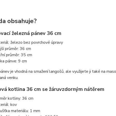
da obsahuje?
lovací železná pánev 36 cm
eriál: železo bez povrchové úpravy
jší průměr: 36 cm
třní průměr: 35 cm
ka pánve: 9 cm
ánev je vhodná na smažení langošů, ale využijete ji také na maso, 
aná venku.
ová kotlina 36 cm se žáruvzdorným nátěrem
měr kotliny: 36 cm
eriál: kov
ušťka materiálu: 1 mm