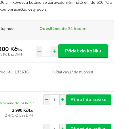
36 cm, kovovou kotlinu se žáruvzdorným nátěrem do 600 °C a
ckou obracečku.
celý popis
tupnost
Odesíláme do 24 hodin
200 Kč
/
ks
Přidat do košíku
45 Kč
bez DPH
roduktu:
133636
Hlídat cenu / dostupnost
Přidat do košíku
esíláme do 24 hodin
2 990 Kč
/
ks
2 471 Kč
bez DPH