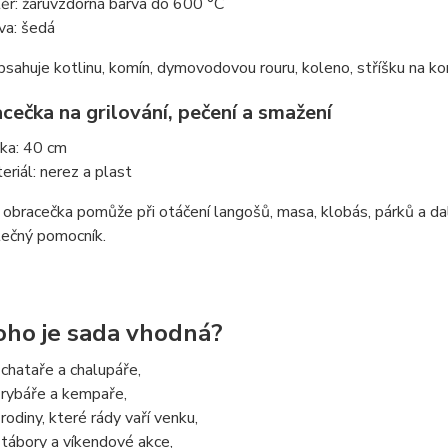
ěr: žáruvzdorná barva do 600 °C
va: šedá
bsahuje kotlinu, komín, dymovodovou rouru, koleno, stříšku na komí
cečka na grilování, pečení a smažení
ka: 40 cm
eriál: nerez a plast
 obracečka pomůže při otáčení langošů, masa, klobás, párků a dal
tečný pomocník.
oho je sada vhodná?
 chataře a chalupáře,
 rybáře a kempaře,
 rodiny, které rády vaří venku,
 tábory a víkendové akce,