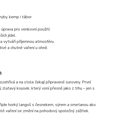
ryby, kemp i tábor.
.
 úprava pro venkovní použití.
ích jídel.
i a vytváří příjemnou atmosféru.
ivé a chutné vaření u ohně.
h
zehřívá a na stole čekají připravené suroviny. První
zlatavý kousek, který voní přesně jako z trhu – jen s
přijde horký langoš s česnekem, sýrem a smetanou ako
celé vaření se změní na pohodový společný zážitek.