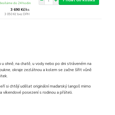
Přidat do košíku
esíláme do 24 hodin
3 690 Kč
/
ks
3 050 Kč
bez DPH
u ohně, na chatě, u vody nebo po dni stráveném na
oukne, okraje zezlátnou a kolem se začne šířit vůně
itek.
eří si chtějí udělat originální maďarský langoš mimo
na víkendové posezení s rodinou a přáteli.