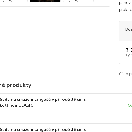
pánev 
prakti
Dos
3 
2 6
Číslo p
é produkty
Sada na smažení langošů v přírodě 36 cm s
kotlinou CLASIC
Od
Sada na smažení langošů v přírodě 36 cm s