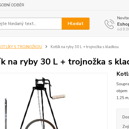
SOBNÍ ODBĚR
Nevíte
Hledat
Esho
od 8:0
KOTLÍKY S TROJNOŽKOU
Kotlík na ryby 30 L + trojnožka s kladkou
ík na ryby 30 L + trojnožka s kl
Kotl
Soupra
objem: 
1,25 m
Dos
Zvý