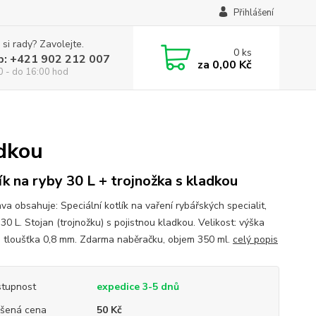
Přihlášení
 si rady? Zavolejte.
0
ks
p: +421 902 212 007
za
0,00 Kč
0 - do 16:00 hod
adkou
ík na ryby 30 L + trojnožka s kladkou
va obsahuje: Speciální kotlík na vaření rybářských specialit,
30 L. Stojan (trojnožku) s pojistnou kladkou. Velikost: výška
, tloušťka 0,8 mm. Zdarma naběračku, objem 350 ml.
celý popis
tupnost
expedice 3-5 dnů
šená cena
50 Kč