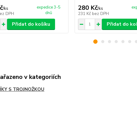
č
280 Kč
expedice 3-5
ex
/
ks
/
ks
dnů
ez DPH
231 Kč
bez DPH
Přidat do košíku
Přidat do ko
zařazeno v kategoriích
ÍKY S TROJNOŽKOU