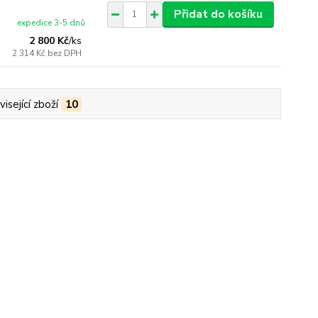
Přidat do košíku
expedice 3-5 dnů
2 800 Kč
/
ks
2 314 Kč
bez DPH
isející zboží
10