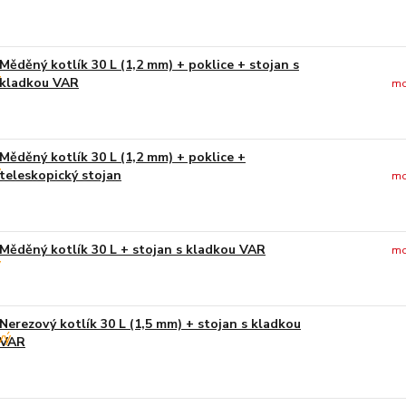
Měděný kotlík 30 L (1,2 mm) + poklice + stojan s
kladkou VAR
mo
Měděný kotlík 30 L (1,2 mm) + poklice +
teleskopický stojan
mo
Měděný kotlík 30 L + stojan s kladkou VAR
mo
Nerezový kotlík 30 L (1,5 mm) + stojan s kladkou
VAR