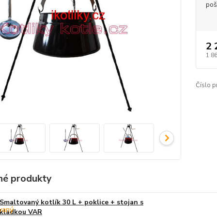
poš
2 
1 8
Číslo p
é produkty
Smaltovaný kotlík 30 L + poklice + stojan s
kladkou VAR