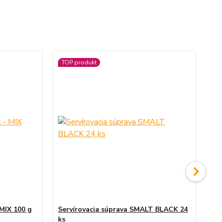
TOP produkt
TO
 MIX 100 g
Servírovacia súprava SMALT BLACK 24
Ho
ks
pří