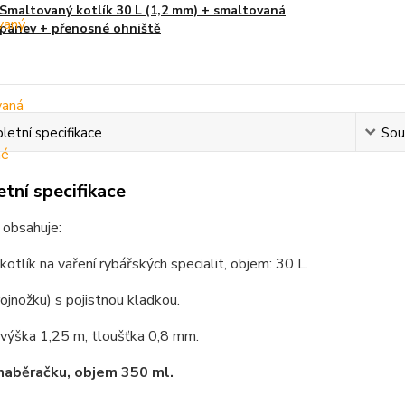
Smaltovaný kotlík 30 L (1,2 mm) + smaltovaná
pánev + přenosné ohniště
etní specifikace
Souv
tní specifikace
 obsahuje:
 kotlík na vaření rybářských specialit, objem: 30 L.
rojnožku) s pojistnou kladkou.
 výška 1,25 m, tloušťka 0,8 mm.
naběračku, objem 350 ml.