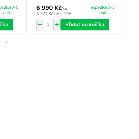
6 990 Kč
1 
pedice 3-5
expedice 3-5
/
ks
dnů
dnů
5 777 Kč
bez DPH
1 
šíku
Přidat do košíku