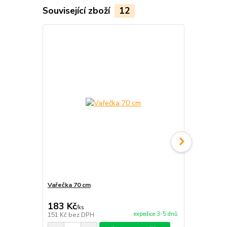
Související zboží
12
Vařečka 70 cm
Nerezová K
183 Kč
5 000 Kč
/
ks
expedice 3-5 dnů
151 Kč
bez DPH
4 132 Kč
bez