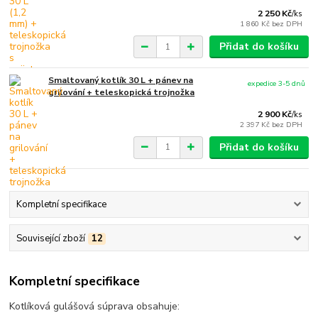
2 250 Kč
/
ks
1 860 Kč
bez DPH
Přidat do košíku
Smaltovaný kotlík 30 L + pánev na
expedice 3-5 dnů
grilování + teleskopická trojnožka
2 900 Kč
/
ks
2 397 Kč
bez DPH
Přidat do košíku
Kompletní specifikace
Související zboží
12
Kompletní specifikace
Kotlíková gulášová súprava obsahuje: