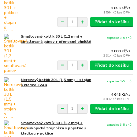
1 893 Kč
/
ks
1 564 Kč
bez DPH
Přidat do košíku
Smaltovaný kotlík 30 L (1,2 mm) +
expedice 3-5 dnů
smaltovaná pánev + přenosné ohniště
2 800 Kč
/
ks
2 314 Kč
bez DPH
Přidat do košíku
Nerezový kotlík 30 L (1,5 mm) + stojan
expedice 3-5 dnů
s kladkou VAR
4 643 Kč
/
ks
3 837 Kč
bez DPH
Přidat do košíku
Smaltovaný kotlík 30 L (1,2 mm) +
expedice 3-5 dnů
teleskopická trojnožka s pojistnou
kladkou + poklice