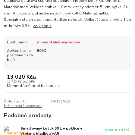
Kotlíková gulášová súprava obsahuje: Medený kotlík. Objem: 30 L.
Materiál: meď. Veľkosť: hrúbka: 1,0 mm, vrchný priemer: 51 cm, výška: 24
cm. Antikorovú pokrievku na 20 litrový kotlík. Materiál: antikor.
Špecialny stojan s poistnou kladkou na kotlík. Veľkosť stojana: výška 1,25
m, hrúbka 0,8 c...
celý popis
Dostupnost
momentálně vyprodáno
Zvýšená cena
50 Kč
poštovného za
balík
13 020 Kč
/
ks
10 760 Kč
bez DPH
Momentálně není k dispozici
Číslo produktu:
03-130MED
Hlídat cenu / dostupnost
Podobné produkty
Smaltovaný kotlík 30 L + poklice +
expedice 3-5 dnů
stojan s kladkou VAR