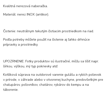
Kvalitná nerezová naberačka.
Materiál: nerez INOX (antikor).
Čistenie: neutrálnym tekutým čistiacim prostriedkom na riad.
Podľa potreby môžete použiť na čistenie aj ľahko drhnúce
prípravky a prostriedky.
UPOZRNENIE: Fotky produktov sú ilustračné, môžu sa líšiť napr.
šírkou, výškou, iný typ pokrievky atď.
Kotlíková súprava na outdorové varenie gulášu a rybích polievok
v prírode, v záhrade alebo v otvorenej kuchyne, predovšetkým pre
chalupárov, poľovníkov, chatárov, rybárov do kempu a na
táborenie.