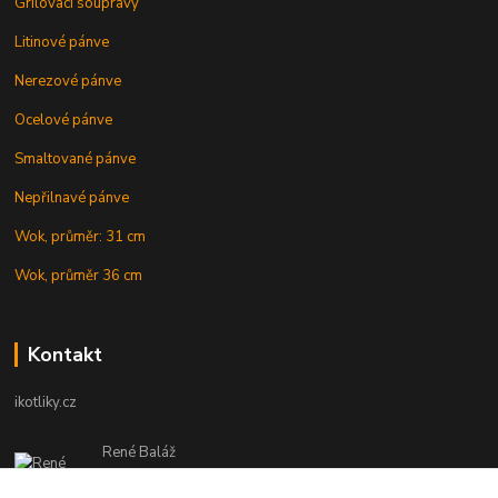
Grilovací soupravy
Litinové pánve
Nerezové pánve
Ocelové pánve
Smaltované pánve
Nepřilnavé pánve
Wok, průměr: 31 cm
Wok, průměr 36 cm
Kontakt
ikotliky.cz
René Baláž
Eshop: +421 902 212 007