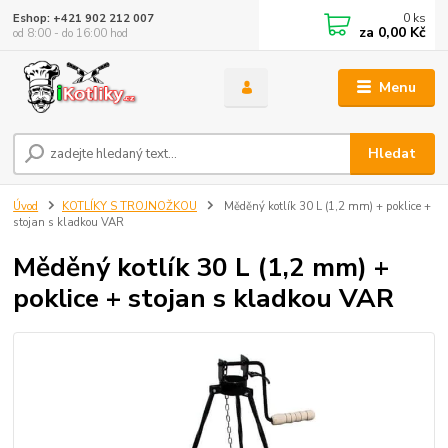
0
ks
Eshop: +421 902 212 007
za
0,00 Kč
od 8:00 - do 16:00 hod
Menu
Hledat
Úvod
KOTLÍKY S TROJNOŽKOU
Měděný kotlík 30 L (1,2 mm) + poklice +
stojan s kladkou VAR
Měděný kotlík 30 L (1,2 mm) +
poklice + stojan s kladkou VAR