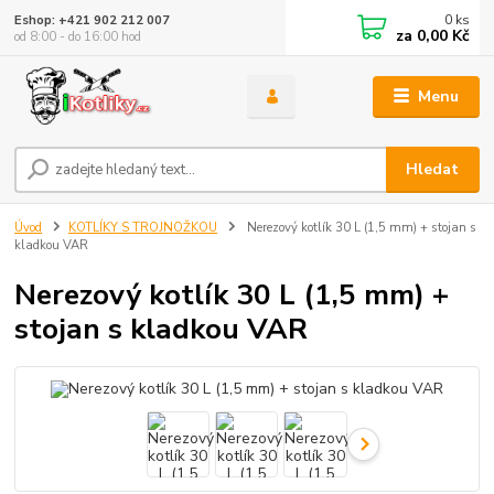
0
ks
Eshop: +421 902 212 007
za
0,00 Kč
od 8:00 - do 16:00 hod
Menu
Hledat
Úvod
KOTLÍKY S TROJNOŽKOU
Nerezový kotlík 30 L (1,5 mm) + stojan s
kladkou VAR
Nerezový kotlík 30 L (1,5 mm) +
stojan s kladkou VAR