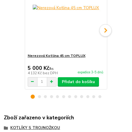
Nerezová Kotlina 45 cm TOPLUX
Kotlina pro 
5 000 Kč
2 240 Kč
/
ks
expedice 3-5 dnů
4 132 Kč
bez DPH
1 851 Kč
bez
Přidat do košíku
Zboží zařazeno v kategoriích
KOTLÍKY S TROJNOŽKOU