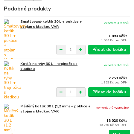
Podobné produkty
Smaltovaný kotlík 30 L + poklice +
expedice 3-5 dnů
stojan s kladkou VAR
1 893 Kč
/
ks
1 564 Kč
bez DPH
Přidat do košíku
Kotlík na ryby 30 L + trojnožka s
expedice 3-5 dnů
kladkou
2 253 Kč
/
ks
1 862 Kč
bez DPH
Přidat do košíku
Měděný kotlík 30 L (1,2 mm) + poklice +
momentálně vyprodáno
stojan s kladkou VAR
13 020 Kč
/
ks
10 760 Kč
bez DPH