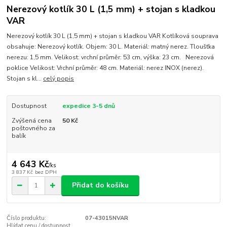
Nerezový kotlík 30 L (1,5 mm) + stojan s kladkou
VAR
Nerezový kotlík 30 L (1,5 mm) + stojan s kladkou VAR Kotlíková souprava
obsahuje: Nerezový kotlík. Objem: 30 L. Materiál: matný nerez. Tloušťka
nerezu: 1,5 mm. Velikost: vrchní průměr: 53 cm, výška: 23 cm. Nerezová
poklice Velikost: Vrchní průměr: 48 cm. Materiál: nerez INOX (nerez).
Stojan s kl...
celý popis
Dostupnost
expedice 3-5 dnů
Zvýšená cena
50 Kč
poštovného za
balík
4 643 Kč
/
ks
3 837 Kč
bez DPH
Přidat do košíku
Číslo produktu:
07-43015NVAR
Hlídat cenu / dostupnost