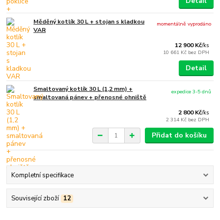
Detail
Měděný kotlík 30 L + stojan s kladkou
momentálně vyprodáno
VAR
12 900 Kč
/
ks
10 661 Kč
bez DPH
Detail
Smaltovaný kotlík 30 L (1,2 mm) +
expedice 3-5 dnů
smaltovaná pánev + přenosné ohniště
2 800 Kč
/
ks
2 314 Kč
bez DPH
Přidat do košíku
Kompletní specifikace
Související zboží
12