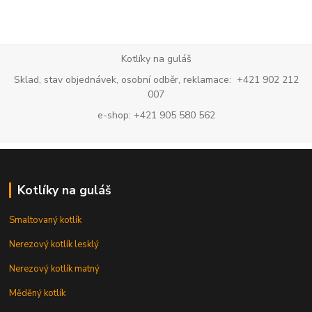
Kotlíky na guláš
Sklad, stav objednávek, osobní odběr, reklamace: +421 902 212
007
e-shop: +421 905 580 562
Kotlíky na guláš
Smaltovaný kotlík
Nerezový kotlík lesklý
Nerezový kotlík matný
Měděný kotlík