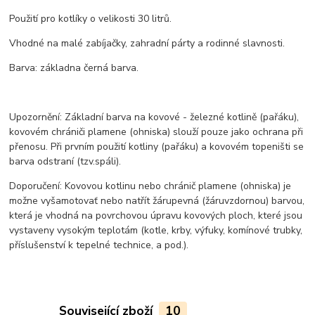
Použití pro kotlíky o velikosti 30 litrů.
Vhodné na malé zabíjačky, zahradní párty a rodinné slavnosti.
Barva: základna černá barva.
Upozornění: Základní barva na kovové - železné kotlině (pařáku),
kovovém chrániči plamene (ohniska) slouží pouze jako ochrana při
přenosu. Při prvním použití kotliny (pařáku) a kovovém topeništi se
barva odstraní (tzv.spáli).
Doporučení: Kovovou kotlinu nebo chránič plamene (ohniska) je
možne vyšamotovať nebo natřít žárupevná (žáruvzdornou) barvou,
která je vhodná na povrchovou úpravu kovových ploch, které jsou
vystaveny vysokým teplotám (kotle, krby, výfuky, komínové trubky,
příslušenství k tepelné technice, a pod.).
Související zboží
10