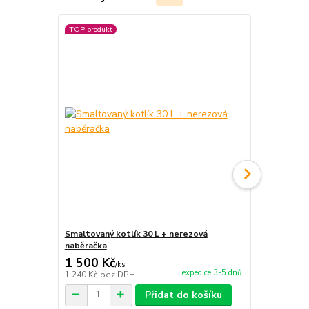
TOP produkt
Smaltovaný kotlík 30 L + nerezová
Smaltovaný k
naběračka
1 500 Kč
1 570 Kč
/
ks
expedice 3-5 dnů
1 240 Kč
bez DPH
1 298 Kč
bez
Přidat do košíku