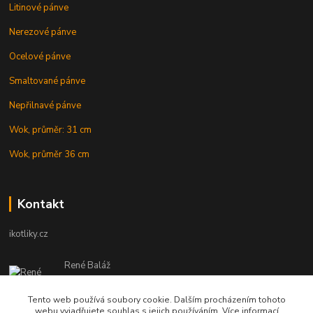
Litinové pánve
Nerezové pánve
Ocelové pánve
Smaltované pánve
Nepřilnavé pánve
Wok, průměr: 31 cm
Wok, průměr 36 cm
Kontakt
ikotliky.cz
René Baláž
Eshop: +421 902 212 007
od 8:00 - do 16:00 hod
Tento web používá soubory cookie. Dalším procházením tohoto
webu vyjadřujete souhlas s jejich používáním. Více informací