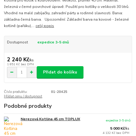
Kotlina pro kotlík s kouřovodem. Velikost: průměr 45 cm. Materiál:
železná v černé povrchové úpravě. Použití pro kotlíky o velikosti 30 litrů.
Vhodné na malé zabíjačky, zahradní párty a rodinné slavnosti. Barva:
základna černá barva. Upozornění: Základní barva na kovové - železné
kotlině (pařáku),...
celý popis
Dostupnost
expedice 3-5 dnů
2 240 Kč
/
ks
1 851 Kč
bez DPH
Přidat do košíku
Číslo produktu:
01-20425
Hlídat cenu / dostupnost
Podobné produkty
Nerezová Kotlina 45 cm TOPLUX
expedice 3-5 dnů
5 000 Kč
/
ks
4 132 Kč
bez DPH