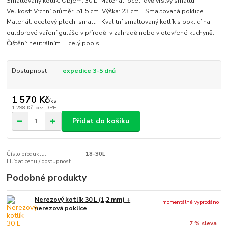
Smaltovaný kotlík. Objem: 30 L. Materiál: ocel, dvě vrstvy smaltu.
Velikost: Vrchní průměr: 51,5 cm. Výška: 23 cm. Smaltovaná poklice
Materiál: ocelový plech, smalt. Kvalitní smaltovaný kotlík s poklicí na
outdorové vaření guláše v přírodě, v zahradě nebo v otevřené kuchyně.
Čištění: neutrálním ...
celý popis
Dostupnost
expedice 3-5 dnů
1 570 Kč
/
ks
1 298 Kč
bez DPH
Přidat do košíku
Číslo produktu:
18-30L
Hlídat cenu / dostupnost
Podobné produkty
Nerezový kotlík 30 L (1,2 mm) +
momentálně vyprodáno
nerezová poklice
7 % sleva