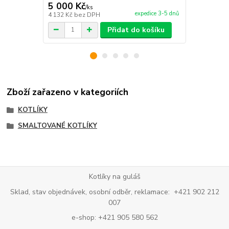
5 000 Kč
2 240 Kč
/
ks
expedice 3-5 dnů
4 132 Kč
bez DPH
1 851 Kč
bez
Přidat do košíku
Zboží zařazeno v kategoriích
KOTLÍKY
SMALTOVANÉ KOTLÍKY
Kotlíky na guláš
Sklad, stav objednávek, osobní odběr, reklamace: +421 902 212
007
e-shop: +421 905 580 562