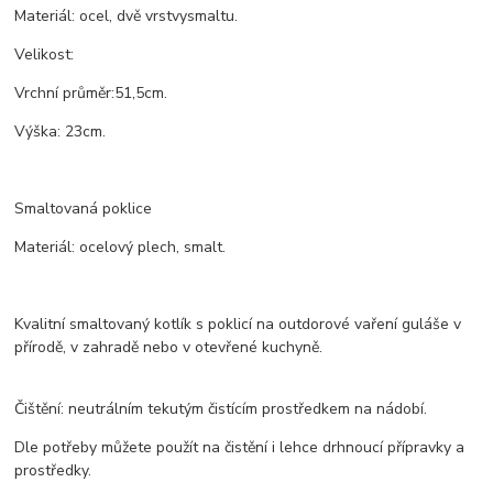
Materiál
:
ocel
,
dvě vrstvy
smaltu
.
Velikost
:
Vrchní
průměr:
51,5
cm
.
Výška
:
23
cm
.
Smaltovaná poklice
Materiál: ocelový plech, smalt.
Kvalitní smaltovaný kotlík s poklicí na outdorové vaření guláše v
přírodě, v zahradě nebo v otevřené kuchyně.
Čištění: neutrálním tekutým čistícím prostředkem na nádobí.
Dle potřeby můžete použít na čistění i lehce drhnoucí přípravky a
prostředky.