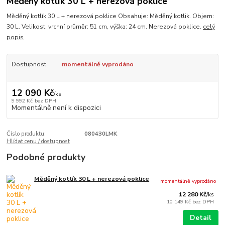
Měděný kotlík 30 L + nerezová poklice
Měděný kotlík 30 L + nerezová poklice Obsahuje: Měděný kotlik. Objem:
30 L. Velikost: vrchní průměr: 51 cm, výška: 24 cm. Nerezová poklice.
celý
popis
Dostupnost
momentálně vyprodáno
12 090 Kč
/
ks
9 992 Kč
bez DPH
Momentálně není k dispozici
Číslo produktu:
080430LMK
Hlídat cenu / dostupnost
Podobné produkty
Měděný kotlík 30 L + nerezová poklice
momentálně vyprodáno
12 280 Kč
/
ks
10 149 Kč
bez DPH
Detail