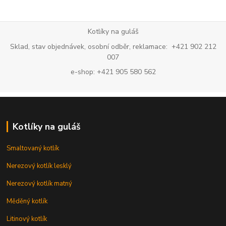
Kotlíky na guláš
Sklad, stav objednávek, osobní odběr, reklamace: +421 902 212
007
e-shop: +421 905 580 562
Kotlíky na guláš
Smaltovaný kotlík
Nerezový kotlík lesklý
Nerezový kotlík matný
Měděný kotlík
Litinový kotlík