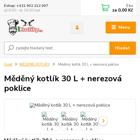
0
ks
Eshop: +421 902 212 007
za
0,00 Kč
od 8:00 - do 16:00 hod
Menu
Hledat
Úvod
MĚDĚNÉ KOTLÍKY
Měděný kotlík 30 L + nerezová poklice
Měděný kotlík 30 L + nerezová
poklice