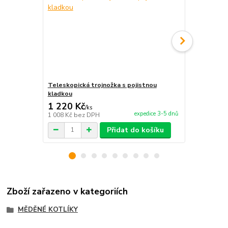
Teleskopická trojnožka s pojistnou
Nerezová K
kladkou
1 220 Kč
5 000 Kč
/
ks
expedice 3-5 dnů
1 008 Kč
bez DPH
4 132 Kč
bez
Přidat do košíku
Zboží zařazeno v kategoriích
MĚDĚNÉ KOTLÍKY