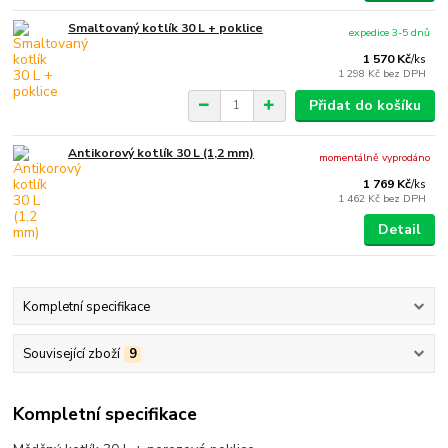
Smaltovaný kotlík 30 L + poklice
expedice 3-5 dnů
1 570 Kč
/
ks
1 298 Kč
bez DPH
Přidat do košíku
Antikorový kotlík 30 L (1,2 mm)
momentálně vyprodáno
1 769 Kč
/
ks
1 462 Kč
bez DPH
Detail
Kompletní specifikace
Související zboží
9
Kompletní specifikace