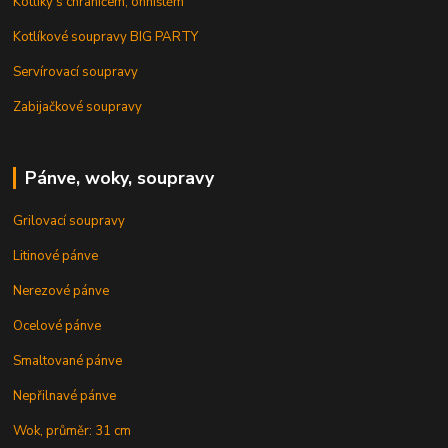
Kotlíky s chráničem, ohništěm
Kotlíkové soupravy BIG PARTY
Servírovací soupravy
Zabijačkové soupravy
Pánve, woky, soupravy
Grilovací soupravy
Litinové pánve
Nerezové pánve
Ocelové pánve
Smaltované pánve
Nepřilnavé pánve
Wok, průměr: 31 cm