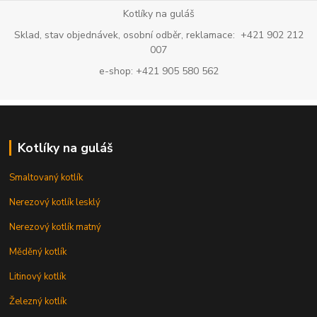
Kotlíky na guláš
Sklad, stav objednávek, osobní odběr, reklamace: +421 902 212
007
e-shop: +421 905 580 562
Kotlíky na guláš
Smaltovaný kotlík
Nerezový kotlík lesklý
Nerezový kotlík matný
Měděný kotlík
Litinový kotlík
Železný kotlík