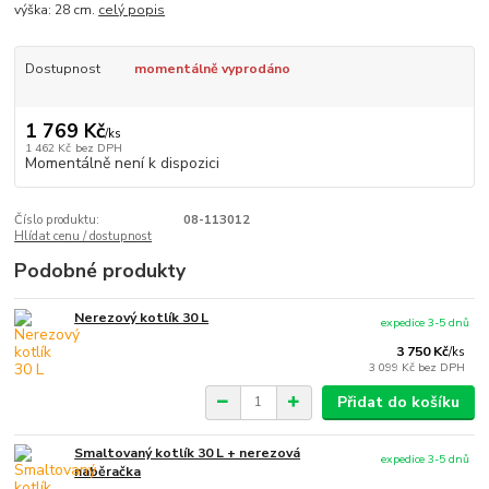
výška: 28 cm.
celý popis
Dostupnost
momentálně vyprodáno
1 769 Kč
/
ks
1 462 Kč
bez DPH
Momentálně není k dispozici
Číslo produktu:
08-113012
Hlídat cenu / dostupnost
Podobné produkty
Nerezový kotlík 30 L
expedice 3-5 dnů
3 750 Kč
/
ks
3 099 Kč
bez DPH
Přidat do košíku
Smaltovaný kotlík 30 L + nerezová
expedice 3-5 dnů
naběračka