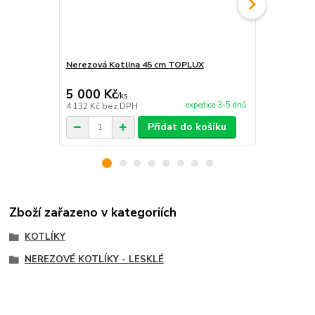
Nerezová Kotlina 45 cm TOPLUX
Kotlina pro 
5 000 Kč
2 240 Kč
/
ks
expedice 3-5 dnů
4 132 Kč
bez DPH
1 851 Kč
bez
Přidat do košíku
Zboží zařazeno v kategoriích
KOTLÍKY
NEREZOVÉ KOTLÍKY - LESKLÉ