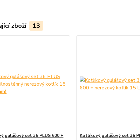
jící zboží
13
vý gulášový set 36 PLUS 600 +
Kotlíkový gulášový set 36 