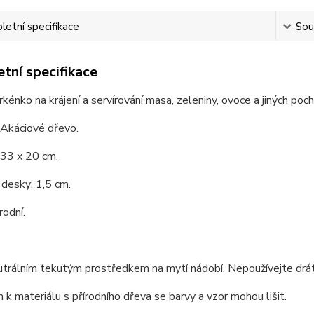
etní specifikace
Souv
tní specifikace
prkénko na krájení a servírování masa, zeleniny, ovoce a jiných poch
 Akáciové dřevo.
 33 x 20 cm.
desky: 1,5 cm.
rodní.
utrálním tekutým prostředkem na mytí nádobí. Nepoužívejte drá
k materiálu s přírodního dřeva se barvy a vzor mohou lišit.