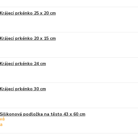
Krájecí prkénko 25 x 20 cm
Krájecí prkénko 20 x 15 cm
Krájecí prkénko 24 cm
Krájecí prkénko 30 cm
Silikonová podložka na těsto 43 x 60 cm