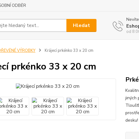
SOBNÍ ODBĚR
Nevíte
Hledat
Esho
od 8:0
DŘEVĚNÉ VÝROBKY
Krájecí prkénko 33 x 20 cm
ecí prkénko 33 x 20 cm
Prké
Kvalitn
jiných 
Tloušť
prostř
desku!