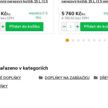
nný nerezový kotlík 15 L (1,5
nerezový kotlík 15 L (1,5 m
 Kč
5 760 Kč
expedice 3-5
ex
/
ks
/
ks
dnů
č
bez DPH
4 760 Kč
bez DPH
Přidat do košíku
Přidat do ko
zařazeno v kategoriích
É DOPLŇKY
DOPLŇKY NA ZABÍJAČKU
DŘE
LŇKY