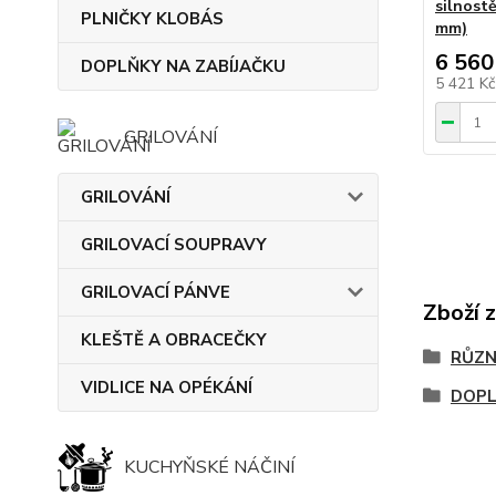
silnostě
PLNIČKY KLOBÁS
mm)
6 560
DOPLŇKY NA ZABÍJAČKU
5 421 K
GRILOVÁNÍ
GRILOVÁNÍ
GRILOVACÍ SOUPRAVY
GRILOVACÍ PÁNVE
Zboží 
KLEŠTĚ A OBRACEČKY
RŮZN
VIDLICE NA OPÉKÁNÍ
DOP
KUCHYŇSKÉ NÁČINÍ