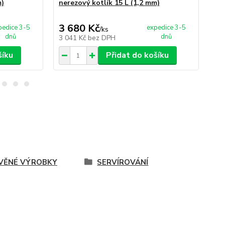
m)
nerezový kotlík 15 L (1,2 mm)
ner
3 680 Kč
4 
pedice 3-5
expedice 3-5
/
ks
dnů
dnů
3 041 Kč
bez DPH
3 
šíku
Přidat do košíku
VĚNÉ VÝROBKY
SERVÍROVÁNÍ