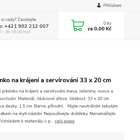
Přihlášení
 si rady? Zavolejte.
0
ks
p: +421 902 212 007
za
0,00 Kč
0 - do 16:00 hod
nko na krájení a servírování 33 x 20 cm
í prkénko na krájení a servírování masa, zeleniny, ovoce a
pochutin. Materiál: Akáciové dřevo. Velikost: 33 x 20 cm.
ka desky: 1,5 cm. Barva: přírodní. Myjte neutrálním tekutým
edkem na mytí nádobí. Nepoužívejte drátěnky. Nenamáčejte
 Vzhledem k materiálu s p...
celý popis