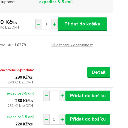
tupnost
expedice 3-5 dnů
0 Kč
/
ks
Přidat do košíku
 Kč
bez DPH
roduktu:
16279
Hlídat cenu / dostupnost
mentálně vyprodáno
Detail
290 Kč
/
ks
240 Kč
bez DPH
expedice 3-5 dnů
Přidat do košíku
280 Kč
/
ks
231 Kč
bez DPH
expedice 3-5 dnů
Přidat do košíku
220 Kč
/
ks