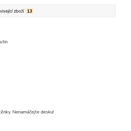
isející zboží
13
utin.
těnky. Nenamáčejte desku!