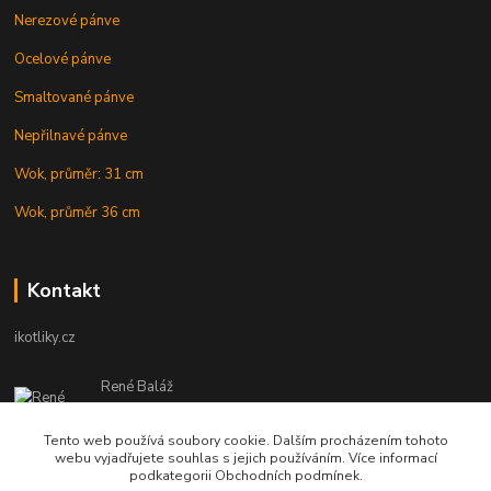
Nerezové pánve
Ocelové pánve
Smaltované pánve
Nepřilnavé pánve
Wok, průměr: 31 cm
Wok, průměr 36 cm
Kontakt
ikotliky.cz
René Baláž
Eshop: +421 902 212 007
od 8:00 - do 16:00 hod
Tento web používá soubory cookie. Dalším procházením tohoto
webu vyjadřujete souhlas s jejich používáním. Více informací
info@ikotliky.cz
podkategorii Obchodních podmínek.