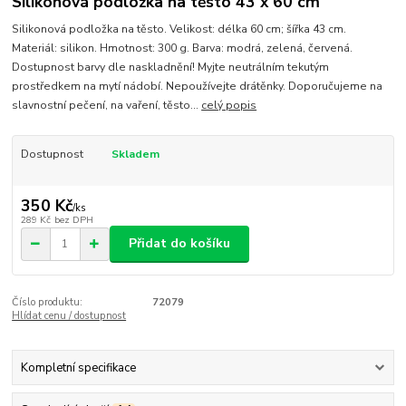
Silikonová podložka na těsto 43 x 60 cm
Silikonová podložka na těsto. Velikost: délka 60 cm; šířka 43 cm.
Materiál: silikon. Hmotnost: 300 g. Barva: modrá, zelená, červená.
Dostupnost barvy dle naskladnění! Myjte neutrálním tekutým
prostředkem na mytí nádobí. Nepoužívejte drátěnky. Doporučujeme na
slavnostní pečení, na vaření, těsto...
celý popis
Dostupnost
Skladem
350 Kč
/
ks
289 Kč
bez DPH
Přidat do košíku
Číslo produktu:
72079
Hlídat cenu / dostupnost
Kompletní specifikace