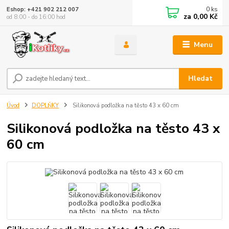
0
ks
Eshop: +421 902 212 007
za
0,00 Kč
od 8:00 - do 16:00 hod
Menu
Hledat
Úvod
DOPLŇKY
Silikonová podložka na těsto 43 x 60 cm
Silikonová podložka na těsto 43 x
60 cm