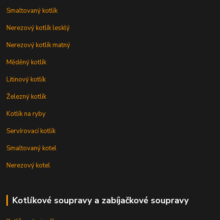
Smaltovaný kotlík
Nerezový kotlík lesklý
Nerezový kotlík matný
Měděný kotlík
Litinový kotlík
Železný kotlík
Kotlík na ryby
Servírovací kotlík
Smaltovaný kotel
Nerezový kotel
Kotlíkové soupravy a zabíjačkové soupravy