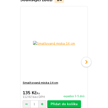
Smaltovaná miska 14 cm
Smaltovaná
135 Kč
150 Kč
/
ks
/
ks
expedice 3-5 dnů
112 Kč
bez DPH
124 Kč
bez 
Přidat do košíku