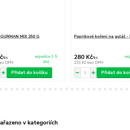
a GURMAN MIX 250 G
Paprikové koření na guláš -
č
280 Kč
expedice 3-5
ex
/
ks
/
ks
dnů
ez DPH
231 Kč
bez DPH
Přidat do košíku
Přidat do ko
zařazeno v kategoriích