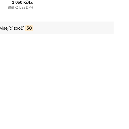
1 050 Kč
/
ks
868 Kč
bez DPH
isející zboží
50