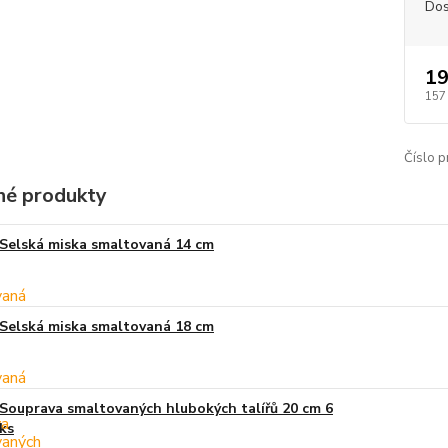
Dos
19
157
Číslo p
é produkty
Selská miska smaltovaná 14 cm
Selská miska smaltovaná 18 cm
Souprava smaltovaných hlubokých talířů 20 cm 6
ks