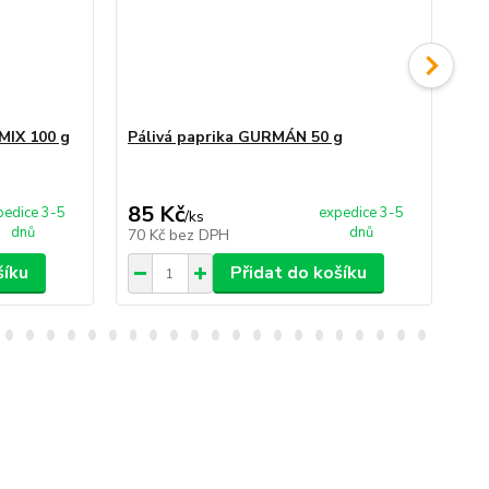
 MIX 100 g
Pálivá paprika GURMÁN 50 g
Pá
85 Kč
3
pedice 3-5
expedice 3-5
/
ks
dnů
dnů
70 Kč
bez DPH
25
šíku
Přidat do košíku