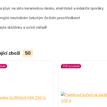
 plyn, na sklo keramickou desku, elektrické a indukční sporáky.
omyjte neutrálním tekutým čistícím prostředkem!
jte drátěnky a ostré nářadí!
jící zboží
50
dukt
TOP produkt