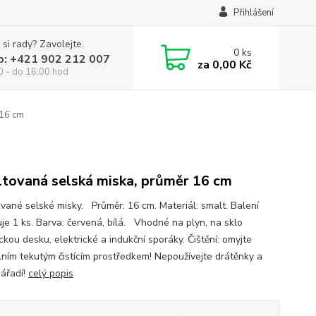
Přihlášení
 si rady? Zavolejte.
0
ks
p: +421 902 212 007
za
0,00 Kč
0 - do 16:00 hod
 16 cm
tovaná selská miska, průměr 16 cm
vané selské misky. Průměr: 16 cm. Materiál: smalt. Balení
je 1 ks. Barva: červená, bílá. Vhodné na plyn, na sklo
kou desku, elektrické a indukční sporáky. Čištění: omyjte
lním tekutým čistícím prostředkem! Nepoužívejte drátěnky a
nářadí!
celý popis