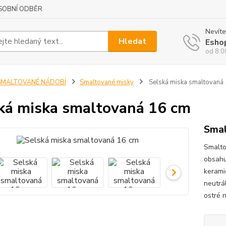
SOBNÍ ODBĚR
Nevíte
Hledat
Esho
od 8:0
SMALTOVANÉ NÁDOBÍ
Smaltované misky
Selská miska smaltovaná
ká miska smaltovaná 16 cm
Smal
Smalto
obsahu
keramic
neutrá
ostré 