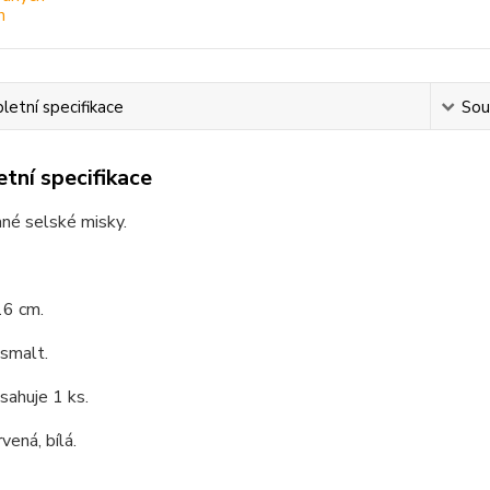
etní specifikace
Souv
tní specifikace
né selské misky.
16 cm.
 smalt.
sahuje 1 ks.
vená, bílá.