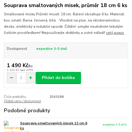
Souprava smaltovaných misek, průměr 18 cm 6 ks
Smaltované misky Průměr misek: 18 cm. Balení obsahuje 6 ks. Materiál:
kov, smalt. Barva: červená, bílá. Vhodné na plyn, na sklokeramickou
desku, elektrický a indukční sporák. Čištění: omyjte neutrálním tekutým
čistícím prostředkem! Nepoužívejte drátěnky a ostré nářadí!
celý popis
Dostupnost
expedice 3-5 dnů
1 490 Kč
/
ks
1 231 Kč
bez DPH
Přidat do košíku
Číslo produktu:
2543186
Hlídat cenu / dostupnost
Podobné produkty
Souprava smaltovaných misek 12 cm 6
expedice 3-5 dnů
ks