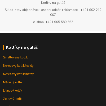
Kotlíky na guláš
Sklad, stav objednávek, osobní odběr, reklamace: +421 902 212
007
e-shop: +421 905 580 562
Kotlíky na guláš
Smaltovaný kotlík
Nerezový kotlík lesklý
Nerezový kotlík matný
Měděný kotlík
Litinový kotlík
Železný kotlík