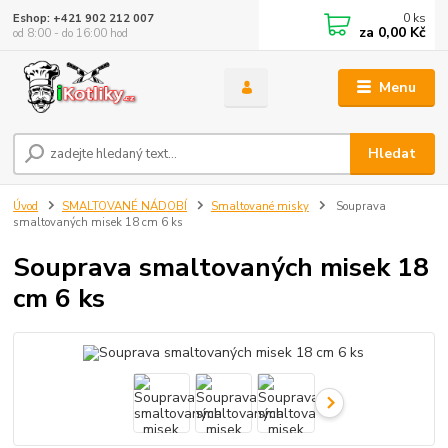
0
ks
Eshop: +421 902 212 007
za
0,00 Kč
od 8:00 - do 16:00 hod
Menu
Hledat
Úvod
SMALTOVANÉ NÁDOBÍ
Smaltované misky
Souprava
smaltovaných misek 18 cm 6 ks
Souprava smaltovaných misek 18
cm 6 ks