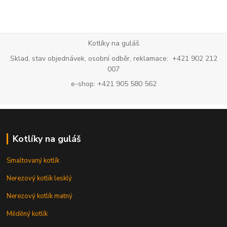
Kotlíky na guláš
Sklad, stav objednávek, osobní odběr, reklamace: +421 902 212
007
e-shop: +421 905 580 562
Kotlíky na guláš
Smaltovaný kotlík
Nerezový kotlík lesklý
Nerezový kotlík matný
Měděný kotlík