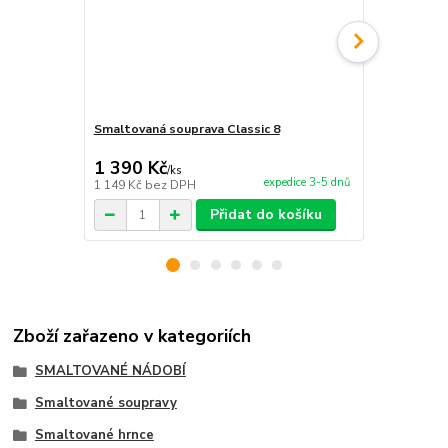
Smaltovaná souprava Classic 8
Smaltovaná 
790 Kč
1 390 Kč
1 300 Kč
/
ks
expedice 3-5 dnů
1 149 Kč
bez DPH
1 074 Kč
bez
Přidat do košíku
Zboží zařazeno v kategoriích
SMALTOVANÉ NÁDOBÍ
Smaltované soupravy
Smaltované hrnce