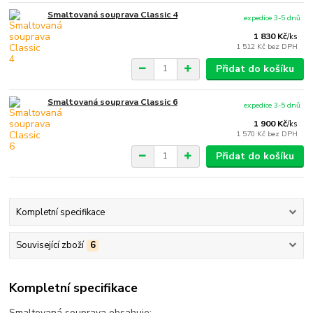
Smaltovaná souprava Classic 4
expedice 3-5 dnů
1 830 Kč
/
ks
1 512 Kč
bez DPH
Přidat do košíku
Smaltovaná souprava Classic 6
expedice 3-5 dnů
1 900 Kč
/
ks
1 570 Kč
bez DPH
Přidat do košíku
Kompletní specifikace
Související zboží
6
Kompletní specifikace
Smaltovaná souprava obsahuje: