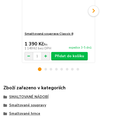
Smaltovaná souprava Classic 8
Smaltovaná 
790 Kč
1 390 Kč
1 300 Kč
/
ks
expedice 3-5 dnů
1 149 Kč
bez DPH
1 074 Kč
bez
Přidat do košíku
Zboží zařazeno v kategoriích
SMALTOVANÉ NÁDOBÍ
Smaltované soupravy
Smaltované hrnce