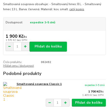
Smaltovaná souprava obsahuje: - Smaltovaný hrnec 8 L. - Smaltovaný
hrnec 13 L. Barva: červená. Materiál: kov, smalt.
celý popis
Dostupnost
expedice 3-5 dnů
1 900 Kč
/
ks
1 570 Kč
bez DPH
Přidat do košíku
Číslo produktu:
062492
Hlídat cenu / dostupnost
Podobné produkty
Smaltovaná souprava Classic 1
expedice 3-5 dnů
1 700 Kč
/
ks
1 405 Kč
bez DPH
Přidat do košíku