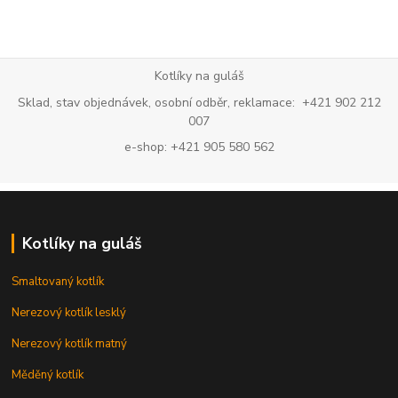
Kotlíky na guláš
Sklad, stav objednávek, osobní odběr, reklamace: +421 902 212
007
e-shop: +421 905 580 562
Kotlíky na guláš
Smaltovaný kotlík
Nerezový kotlík lesklý
Nerezový kotlík matný
Měděný kotlík