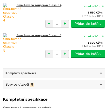
Smaltovaná souprava Classic 4
expedice 3-5 dnů
1 830 Kč
/
ks
1 512 Kč
bez DPH
Přidat do košíku
Smaltovaná souprava Classic 5
expedice 3-5 dnů
1 390 Kč
/
ks
1 149 Kč
bez DPH
Přidat do košíku
Kompletní specifikace
Související zboží
8
Kompletní specifikace
Smaltovaná souprava obsahuje: