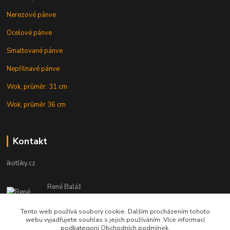
Nerezové pánve
Ocelové pánve
Smaltované pánve
Nepřilnavé pánve
Wok, průměr: 31 cm
Wok, průměr 36 cm
Kontakt
ikotliky.cz
René Baláž
Eshop: +421 902 212 007
od 8:00 - do 16:00 hod
Tento web používá soubory cookie. Dalším procházením tohoto
webu vyjadřujete souhlas s jejich používáním. Více informací
info@ikotliky.cz
podkategorii Obchodních podmínek.