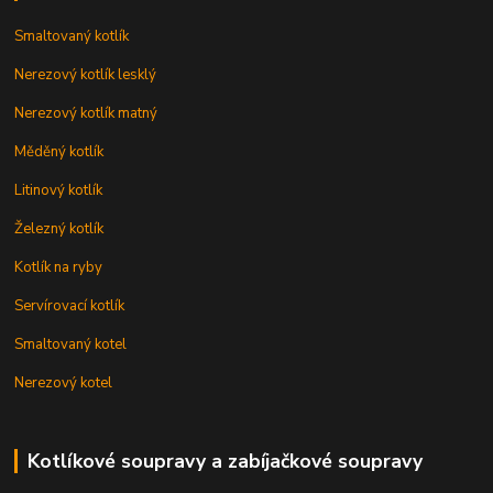
Smaltovaný kotlík
Nerezový kotlík lesklý
Nerezový kotlík matný
Měděný kotlík
Litinový kotlík
Železný kotlík
Kotlík na ryby
Servírovací kotlík
Smaltovaný kotel
Nerezový kotel
Kotlíkové soupravy a zabíjačkové soupravy