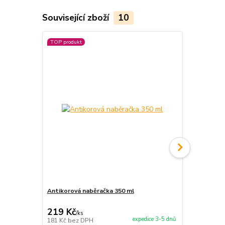
Související zboží
10
TOP produkt
TOP produkt
Antikorová naběračka 350 ml
Paprikové ko
219 Kč
280 Kč
/
ks
/
ks
expedice 3-5 dnů
181 Kč
bez DPH
231 Kč
bez 