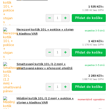
1 535 Kč
/
ks
1 269 Kč
bez DPH
Přidat do košíku
Nerezový kotlík 10 L + poklice + stojan
expedice 3-5 dnů
s kladkou VAR
1 423 Kč
/
ks
1 176 Kč
bez DPH
Přidat do košíku
Smaltovaný kotlík 10 L (1,2 mm) +
expedice 3-5 dnů
smaltovaná pánev + přenosné ohniště
2 283 Kč
/
ks
1 887 Kč
bez DPH
Přidat do košíku
Měděný kotlík 10 L (1,2 mm) + poklice +
momentálně vyprodáno
stojan s kladkou VAR