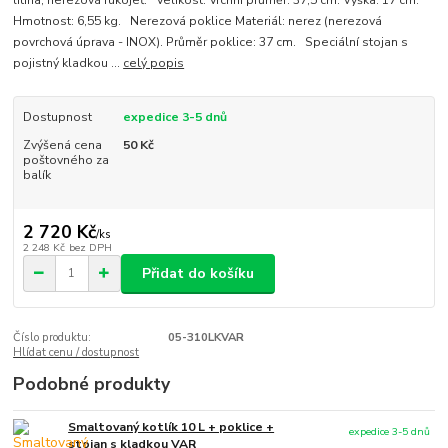
litina, nerezová rukojeť. Velikost: Vrchní průměr: 37,5 cm. Výška: 17 cm.
Hmotnost: 6,55 kg. Nerezová poklice Materiál: nerez (nerezová
povrchová úprava - INOX). Průměr poklice: 37 cm. Speciální stojan s
pojistný kladkou ...
celý popis
Dostupnost
expedice 3-5 dnů
Zvýšená cena
50 Kč
poštovného za
balík
2 720 Kč
/
ks
2 248 Kč
bez DPH
Přidat do košíku
Číslo produktu:
05-310LKVAR
Hlídat cenu / dostupnost
Podobné produkty
Smaltovaný kotlík 10 L + poklice +
expedice 3-5 dnů
stojan s kladkou VAR