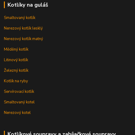
Kotlíky na guláš
Smaltovaný kotlík
Nerezový kotlík lesklý
Nerezový kotlík matný
Měděný kotlík
Litinový kotlík
Železný kotlík
Kotlík na ryby
Servírovací kotlík
Smaltovaný kotel
Nerezový kotel
Kotlíkové soupravy a zabíjačkové soupravy