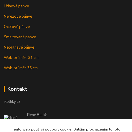
Litinové pánve
Nerezové pánve
Ocelové pánve
Smaltované pánve
Nepřilnavé pánve
Wok, průměr: 31 cm
Wok, průměr 36 cm
Kontakt
ikotliky.cz
René Baláž
Eshop: +421 902 212 007
od 8:00 - do 16:00 hod
Tento web používá soubory cookie. Dalším procházením tohoto