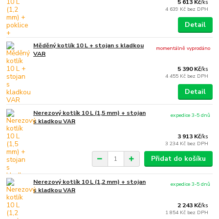
5 613 Kč
/
ks
4 639 Kč
bez DPH
Detail
Měděný kotlík 10 L + stojan s kladkou
momentálně vyprodáno
VAR
5 390 Kč
/
ks
4 455 Kč
bez DPH
Detail
Nerezový kotlík 10 L (1,5 mm) + stojan
expedice 3-5 dnů
s kladkou VAR
3 913 Kč
/
ks
3 234 Kč
bez DPH
Přidat do košíku
Nerezový kotlík 10 L (1,2 mm) + stojan
expedice 3-5 dnů
s kladkou VAR
2 243 Kč
/
ks
1 854 Kč
bez DPH