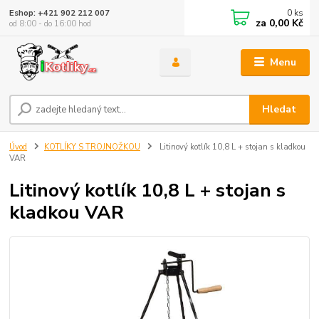
0
ks
Eshop: +421 902 212 007
za
0,00 Kč
od 8:00 - do 16:00 hod
Menu
Hledat
Úvod
KOTLÍKY S TROJNOŽKOU
Litinový kotlík 10,8 L + stojan s kladkou
VAR
Litinový kotlík 10,8 L + stojan s
kladkou VAR