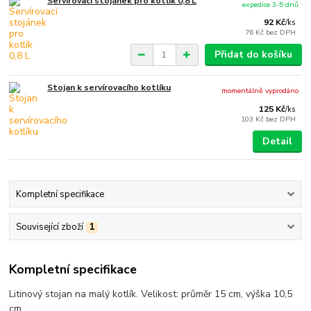
Servírovací stojánek pro kotlík 0,8 L
expedice 3-5 dnů
92 Kč
/
ks
76 Kč
bez DPH
Přidat do košíku
Stojan k servírovacího kotlíku
momentálně vyprodáno
125 Kč
/
ks
103 Kč
bez DPH
Detail
Kompletní specifikace
Související zboží
1
Kompletní specifikace
Litinový stojan na malý kotlík. Velikost: průměr 15 cm, výška 10,5
cm.