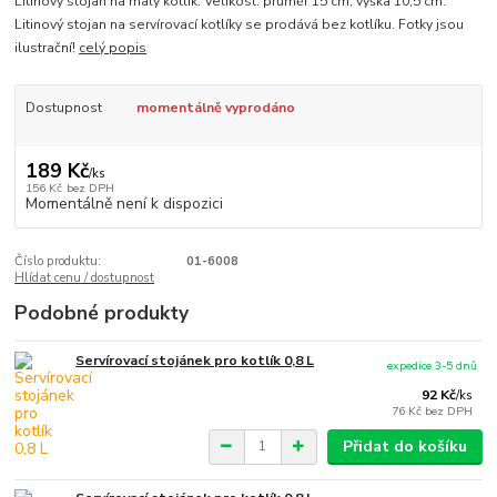
Litinový stojan na malý kotlík. Velikost: průměr 15 cm, výška 10,5 cm.
Litinový stojan na servírovací kotlíky se prodává bez kotlíku. Fotky jsou
ilustrační!
celý popis
Dostupnost
momentálně vyprodáno
189 Kč
/
ks
156 Kč
bez DPH
Momentálně není k dispozici
Číslo produktu:
01-6008
Hlídat cenu / dostupnost
Podobné produkty
Servírovací stojánek pro kotlík 0,8 L
expedice 3-5 dnů
92 Kč
/
ks
76 Kč
bez DPH
Přidat do košíku