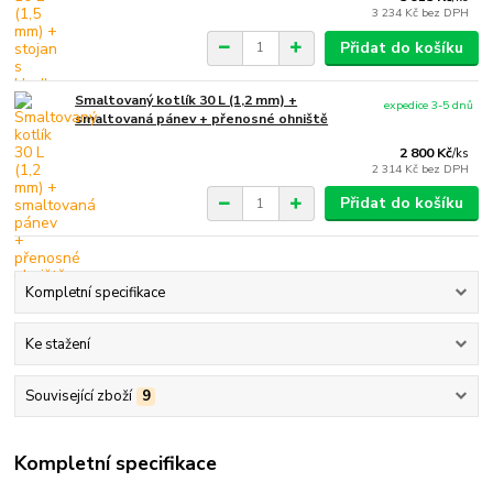
3 234 Kč
bez DPH
Přidat do košíku
Smaltovaný kotlík 30 L (1,2 mm) +
expedice 3-5 dnů
smaltovaná pánev + přenosné ohniště
2 800 Kč
/
ks
2 314 Kč
bez DPH
Přidat do košíku
Kompletní specifikace
Ke stažení
Související zboží
9
Kompletní specifikace