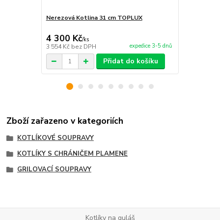
Nerezová Kotlina 31 cm TOPLUX
Kotlina pro 
4 300 Kč
1 850 Kč
/
ks
expedice 3-5 dnů
3 554 Kč
bez DPH
1 529 Kč
bez
Přidat do košíku
Zboží zařazeno v kategoriích
KOTLÍKOVÉ SOUPRAVY
KOTLÍKY S CHRÁNIČEM PLAMENE
GRILOVACÍ SOUPRAVY
Kotlíky na guláš