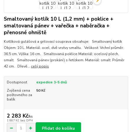
Smaltovaný kotlík 10 L (1,2 mm) + poklice +
smaltovaná pánev + vařečka + naběračka +
přenosné ohniště
Kotlíková gulášová a grilovací souprava obsahuje: Smaltovaný kotlík
Objem: 10 L. Materiál: ocel, dvě vrstvy smaltu. Velikost: Vrchní průměr:
36,5 cm. Výška: 16 cm. Smaltovaná poklice Materiál: ocelový plech,
smalt. Smaltovaná pánev (prskání) s řetízkem. Materiál: smalt. Průměr
42 cm. Dřevě...
celý popis
Dostupnost
expedice 3-5 dnů
Zvýšená cena
50 Kč
poštovného za
balík
2 283 Kč
/
ks
1 887 Kč
bez DPH
Přidat do košíku