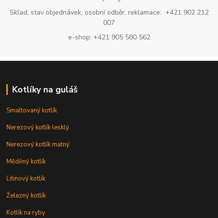
Sklad, stav objednávek, osobní odběr, reklamace: +421 902 212
007
e-shop: +421 905 580 562
Kotlíky na guláš
Smaltovaný kotlík
Nerezový kotlík lesklý
Nerezový kotlík matný
Měděný kotlík
Litinový kotlík
Železný kotlík
Kotlík na ryby