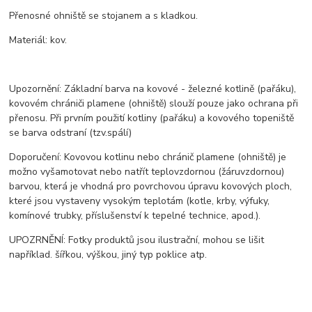
Přenosné ohniště se stojanem a s kladkou.
Materiál: kov.
Upozornění: Základní barva na kovové - železné kotlině (pařáku),
kovovém chrániči plamene (ohniště) slouží pouze jako ochrana při
přenosu. Při prvním použití kotliny (pařáku) a kovového topeniště
se barva odstraní (tzv.spálí)
Doporučení: Kovovou kotlinu nebo chránič plamene (ohniště) je
možno vyšamotovat nebo natřít teplovzdornou (žáruvzdornou)
barvou, která je vhodná pro povrchovou úpravu kovových ploch,
které jsou vystaveny vysokým teplotám (kotle, krby, výfuky,
komínové trubky, příslušenství k tepelné technice, apod.).
UPOZRNĚNÍ: Fotky produktů jsou ilustrační, mohou se lišit
například. šířkou, výškou, jiný typ poklice atp.