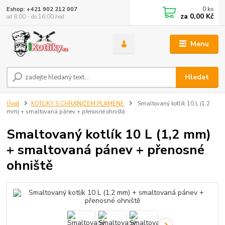
0
ks
Eshop: +421 902 212 007
za
0,00 Kč
od 8:00 - do 16:00 hod
Menu
Hledat
Úvod
KOTLÍKY S CHRÁNIČEM PLAMENE
Smaltovaný kotlík 10 L (1,2
mm) + smaltovaná pánev + přenosné ohniště
Smaltovaný kotlík 10 L (1,2 mm)
+ smaltovaná pánev + přenosné
ohniště