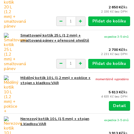
2 650 Kč
/
ks
2 190 Kč
bez DPH
Přidat do košíku
Smaltovaný kotlík 25 L (1,2 mm) +
expedice 3-5 dnů
smaltovaná pánev + přenosné ohniště
2 700 Kč
/
ks
2 231 Kč
bez DPH
Přidat do košíku
Měděný kotlík 10 L (1,2 mm) + poklice +
momentálně vyprodáno
stojan s kladkou VAR
5 613 Kč
/
ks
4 639 Kč
bez DPH
Detail
Nerezový kotlík 10 L (1,5 mm) + stojan
expedice 3-5 dnů
s kladkou VAR
3 913 Kč
/
ks