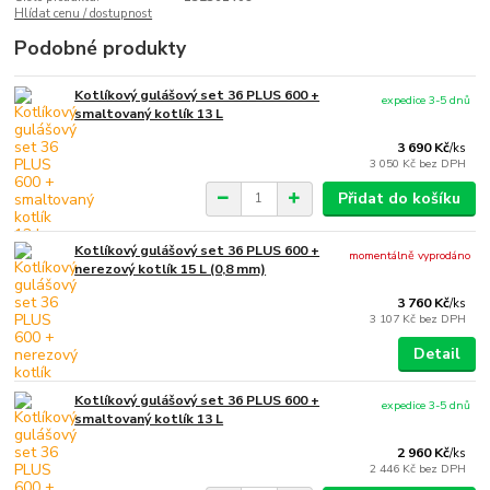
Hlídat cenu / dostupnost
Podobné produkty
Kotlíkový gulášový set 36 PLUS 600 +
expedice 3-5 dnů
smaltovaný kotlík 13 L
3 690 Kč
/
ks
3 050 Kč
bez DPH
Přidat do košíku
Kotlíkový gulášový set 36 PLUS 600 +
momentálně vyprodáno
nerezový kotlík 15 L (0,8 mm)
3 760 Kč
/
ks
3 107 Kč
bez DPH
Detail
Kotlíkový gulášový set 36 PLUS 600 +
expedice 3-5 dnů
smaltovaný kotlík 13 L
2 960 Kč
/
ks
2 446 Kč
bez DPH