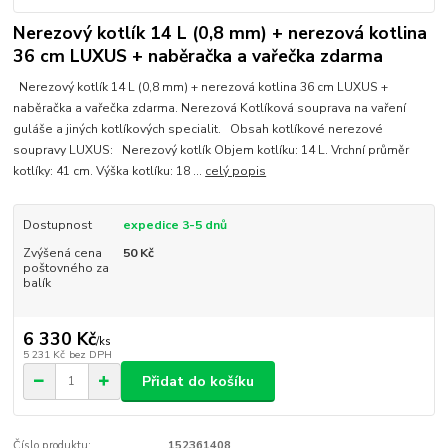
Nerezový kotlík 14 L (0,8 mm) + nerezová kotlina
36 cm LUXUS + naběračka a vařečka zdarma
Nerezový kotlík 14 L (0,8 mm) + nerezová kotlina 36 cm LUXUS +
naběračka a vařečka zdarma. Nerezová Kotlíková souprava na vaření
guláše a jiných kotlíkových specialit. Obsah kotlíkové nerezové
soupravy LUXUS: Nerezový kotlík Objem kotlíku: 14 L. Vrchní průměr
kotlíky: 41 cm. Výška kotlíku: 18 ...
celý popis
Dostupnost
expedice 3-5 dnů
Zvýšená cena
50 Kč
poštovného za
balík
6 330 Kč
/
ks
5 231 Kč
bez DPH
Přidat do košíku
Číslo produktu:
152361408