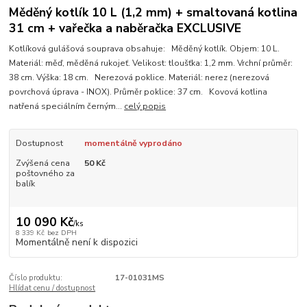
Měděný kotlík 10 L (1,2 mm) + smaltovaná kotlina
31 cm + vařečka a naběračka EXCLUSIVE
Kotlíková gulášová souprava obsahuje: Měděný kotlík. Objem: 10 L.
Materiál: měď, měděná rukojeť. Velikost: tloušťka: 1,2 mm. Vrchní průměr:
38 cm. Výška: 18 cm. Nerezová poklice. Materiál: nerez (nerezová
povrchová úprava - INOX). Průměr poklice: 37 cm. Kovová kotlina
natřená speciálním černým...
celý popis
Dostupnost
momentálně vyprodáno
Zvýšená cena
50 Kč
poštovného za
balík
10 090 Kč
/
ks
8 339 Kč
bez DPH
Momentálně není k dispozici
Číslo produktu:
17-01031MS
Hlídat cenu / dostupnost