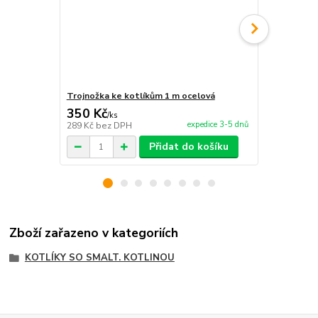
Trojnožka ke kotlíkům 1 m ocelová
Stojan s poi
350 Kč
990 Kč
/
ks
/
ks
expedice 3-5 dnů
289 Kč
bez DPH
818 Kč
bez 
Přidat do košíku
Zboží zařazeno v kategoriích
KOTLÍKY SO SMALT. KOTLINOU