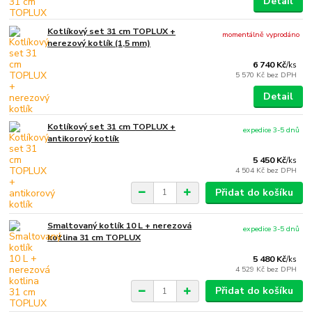
Detail
Kotlíkový set 31 cm TOPLUX +
momentálně vyprodáno
nerezový kotlík (1,5 mm)
6 740 Kč
/
ks
5 570 Kč
bez DPH
Detail
Kotlíkový set 31 cm TOPLUX +
expedice 3-5 dnů
antikorový kotlík
5 450 Kč
/
ks
4 504 Kč
bez DPH
Přidat do košíku
Smaltovaný kotlík 10 L + nerezová
expedice 3-5 dnů
kotlina 31 cm TOPLUX
5 480 Kč
/
ks
4 529 Kč
bez DPH
Přidat do košíku