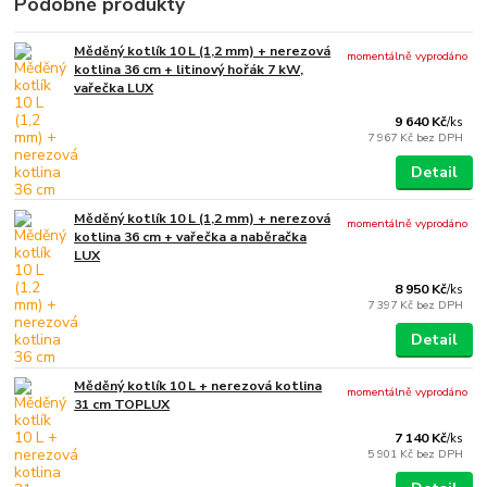
Podobné produkty
Měděný kotlík 10 L (1,2 mm) + nerezová
momentálně vyprodáno
kotlina 36 cm + litinový hořák 7 kW,
vařečka LUX
9 640 Kč
/
ks
7 967 Kč
bez DPH
Detail
Měděný kotlík 10 L (1,2 mm) + nerezová
momentálně vyprodáno
kotlina 36 cm + vařečka a naběračka
LUX
8 950 Kč
/
ks
7 397 Kč
bez DPH
Detail
Měděný kotlík 10 L + nerezová kotlina
momentálně vyprodáno
31 cm TOPLUX
7 140 Kč
/
ks
5 901 Kč
bez DPH