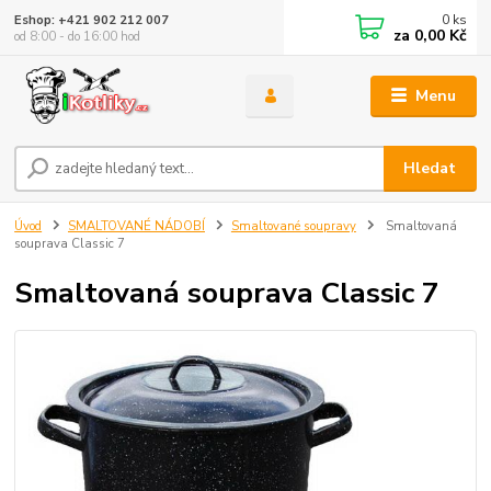
0
ks
Eshop: +421 902 212 007
za
0,00 Kč
od 8:00 - do 16:00 hod
Menu
Hledat
Úvod
SMALTOVANÉ NÁDOBÍ
Smaltované soupravy
Smaltovaná
souprava Classic 7
Smaltovaná souprava Classic 7