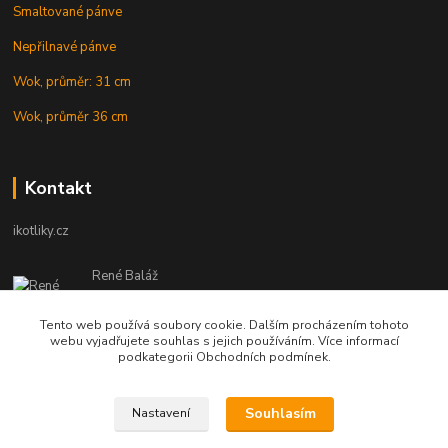
Smaltované pánve
Nepřilnavé pánve
Wok, průměr: 31 cm
Wok, průměr 36 cm
Kontakt
ikotliky.cz
René Baláž
Eshop: +421 902 212 007
od 8:00 - do 16:00 hod
Tento web používá soubory cookie. Dalším procházením tohoto
webu vyjadřujete souhlas s jejich používáním. Více informací
info@ikotliky.cz
podkategorii Obchodních podmínek.
Souhlasím
Nastavení