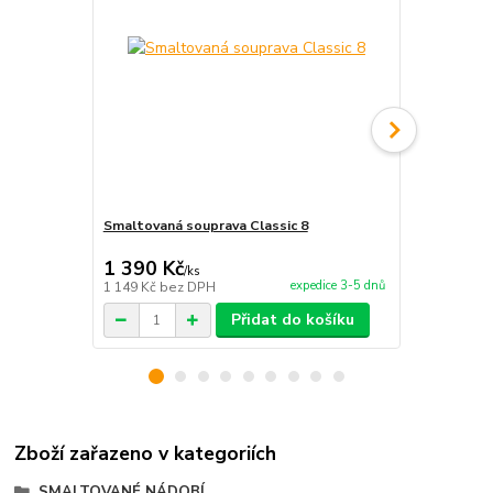
Smaltovaná souprava Classic 8
Smaltovaná 
790 Kč
1 390 Kč
1 300 Kč
/
ks
expedice 3-5 dnů
1 149 Kč
bez DPH
1 074 Kč
bez
Přidat do košíku
Zboží zařazeno v kategoriích
SMALTOVANÉ NÁDOBÍ