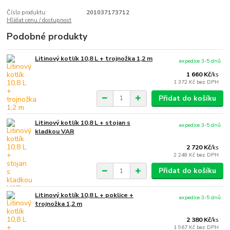
Číslo produktu:
201037173712
Hlídat cenu / dostupnost
Podobné produkty
Litinový kotlík 10,8 L + trojnožka 1,2 m
expedice 3-5 dnů
1 660 Kč
/
ks
1 372 Kč
bez DPH
Přidat do košíku
Litinový kotlík 10,8 L + stojan s
expedice 3-5 dnů
kladkou VAR
2 720 Kč
/
ks
2 248 Kč
bez DPH
Přidat do košíku
Litinový kotlík 10,8 L + poklice +
expedice 3-5 dnů
trojnožka 1,2 m
2 380 Kč
/
ks
1 967 Kč
bez DPH