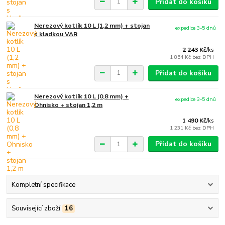
Přidat do košíku
Nerezový kotlík 10 L (1,2 mm) + stojan
expedice 3-5 dnů
s kladkou VAR
2 243 Kč
/
ks
1 854 Kč
bez DPH
Přidat do košíku
Nerezový kotlík 10 L (0,8 mm) +
expedice 3-5 dnů
Ohnisko + stojan 1,2 m
1 490 Kč
/
ks
1 231 Kč
bez DPH
Přidat do košíku
Kompletní specifikace
Související zboží
16