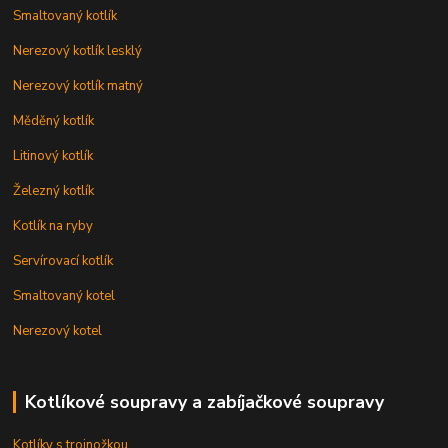
Smaltovaný kotlík
Nerezový kotlík lesklý
Nerezový kotlík matný
Měděný kotlík
Litinový kotlík
Železný kotlík
Kotlík na ryby
Servírovací kotlík
Smaltovaný kotel
Nerezový kotel
Kotlíkové soupravy a zabíjačkové soupravy
Kotlíky s trojnožkou