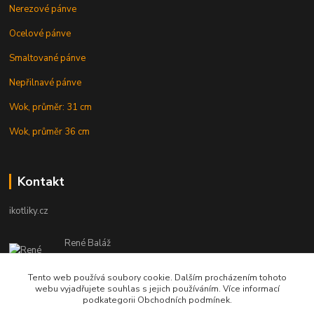
Nerezové pánve
Ocelové pánve
Smaltované pánve
Nepřilnavé pánve
Wok, průměr: 31 cm
Wok, průměr 36 cm
Kontakt
ikotliky.cz
René Baláž
Eshop: +421 902 212 007
od 8:00 - do 16:00 hod
Tento web používá soubory cookie. Dalším procházením tohoto
webu vyjadřujete souhlas s jejich používáním. Více informací
info@ikotliky.cz
podkategorii Obchodních podmínek.