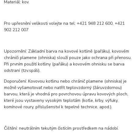
Materiál: kov.
Pro upřesnění velikosti volejte na tel: +421 948 212 600, +421
902 212 007
Upozornění: Základní barva na kovové kotlině (pařáku), kovovém
chrániči plamene (ohniska) slouží pouze jako ochrana při přenosu.
Při prvním použití kotliny (pařáku) a kovovém ohnisku se barva
odstraní (tzv.spáli).
Doporučení: Kovovou kotlinu nebo chránič plamene (ohniska) je
možně vyšamotovať nebo natřít teplovzdorný (žáruvzdornou)
barvou, která je vhodná pro povrchovou úpravu kovových ploch,
které jsou vystaveny vysokým teplotám (kotle, krby, výfuky,
komínové roury, příslušenství k tepelné technice, apod.).
Čištění: neutrálním tekutým čistícím prostředkem na nádobí.