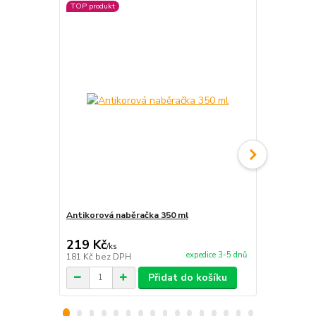
TOP produkt
TOP produkt
Antikorová naběračka 350 ml
Plynový hořá
příslušenstv
219 Kč
990 Kč
/
ks
/
ks
expedice 3-5 dnů
181 Kč
bez DPH
818 Kč
bez 
Přidat do košíku