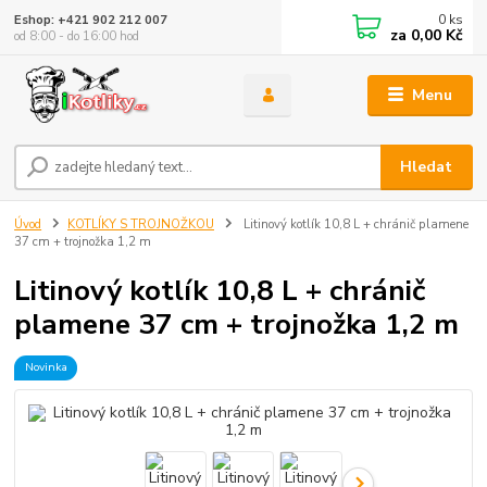
0
ks
Eshop: +421 902 212 007
za
0,00 Kč
od 8:00 - do 16:00 hod
Menu
Hledat
Úvod
KOTLÍKY S TROJNOŽKOU
Litinový kotlík 10,8 L + chránič plamene
37 cm + trojnožka 1,2 m
Litinový kotlík 10,8 L + chránič
plamene 37 cm + trojnožka 1,2 m
Novinka