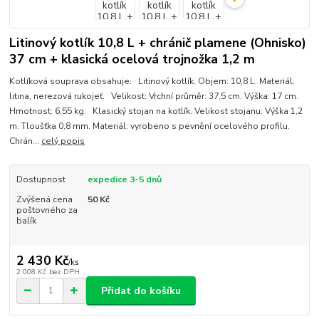
Litinový kotlík 10,8 L + chránič plamene (Ohnisko)
37 cm + klasická ocelová trojnožka 1,2 m
Kotlíková souprava obsahuje: Litinový kotlík. Objem: 10,8 L. Materiál:
litina, nerezová rukojeť. Velikost: Vrchní průměr: 37,5 cm. Výška: 17 cm.
Hmotnost: 6,55 kg. Klasický stojan na kotlík. Velikost stojanu: Výška 1,2
m. Tloušťka 0,8 mm. Materiál: vyrobeno s pevnění ocelového profilu.
Chrán...
celý popis
Dostupnost
expedice 3-5 dnů
Zvýšená cena
50 Kč
poštovného za
balík
2 430 Kč
/
ks
2 008 Kč
bez DPH
Přidat do košíku