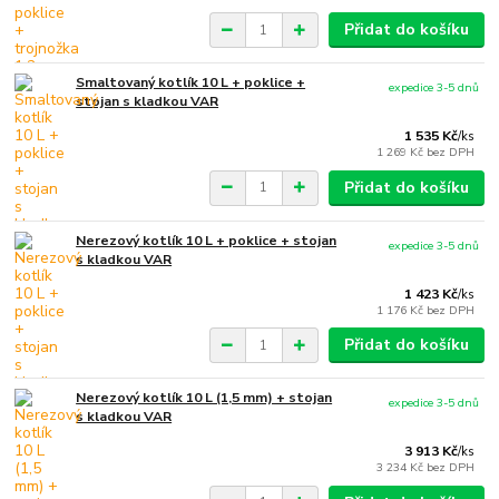
Přidat do košíku
Smaltovaný kotlík 10 L + poklice +
expedice 3-5 dnů
stojan s kladkou VAR
1 535 Kč
/
ks
1 269 Kč
bez DPH
Přidat do košíku
Nerezový kotlík 10 L + poklice + stojan
expedice 3-5 dnů
s kladkou VAR
1 423 Kč
/
ks
1 176 Kč
bez DPH
Přidat do košíku
Nerezový kotlík 10 L (1,5 mm) + stojan
expedice 3-5 dnů
s kladkou VAR
3 913 Kč
/
ks
3 234 Kč
bez DPH