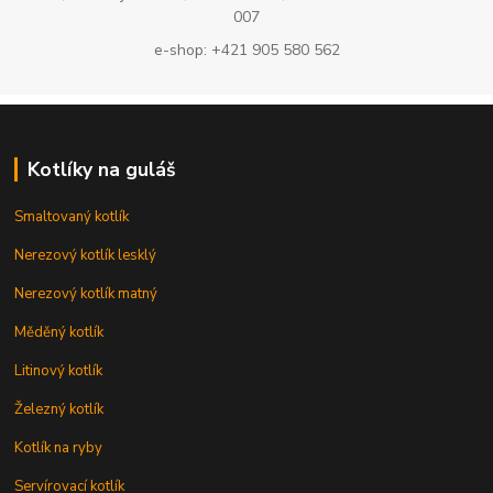
007
e-shop: +421 905 580 562
Kotlíky na guláš
Smaltovaný kotlík
Nerezový kotlík lesklý
Nerezový kotlík matný
Měděný kotlík
Litinový kotlík
Železný kotlík
Kotlík na ryby
Servírovací kotlík