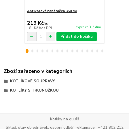
Antikorová naběračka 350 ml
Plynový hořá
příslušenstv
219 Kč
990 Kč
/
ks
/
ks
expedice 3-5 dnů
181 Kč
bez DPH
818 Kč
bez 
Přidat do košíku
Zboží zařazeno v kategoriích
KOTLÍKOVÉ SOUPRAVY
KOTLÍKY S TROJNOŽKOU
Kotlíky na guláš
Sklad, stav objednávek, osobní odběr, reklamace: +421 902 212