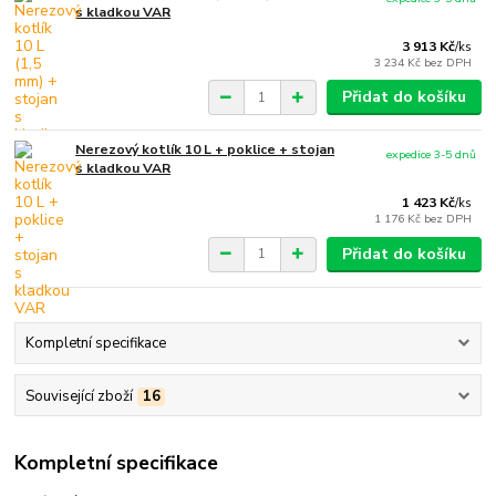
s kladkou VAR
3 913 Kč
/
ks
3 234 Kč
bez DPH
Přidat do košíku
Nerezový kotlík 10 L + poklice + stojan
expedice 3-5 dnů
s kladkou VAR
1 423 Kč
/
ks
1 176 Kč
bez DPH
Přidat do košíku
Kompletní specifikace
Související zboží
16
Kompletní specifikace