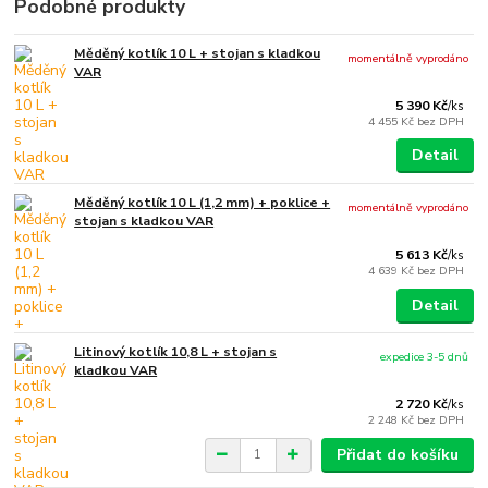
Podobné produkty
Měděný kotlík 10 L + stojan s kladkou
momentálně vyprodáno
VAR
5 390 Kč
/
ks
4 455 Kč
bez DPH
Detail
Měděný kotlík 10 L (1,2 mm) + poklice +
momentálně vyprodáno
stojan s kladkou VAR
5 613 Kč
/
ks
4 639 Kč
bez DPH
Detail
Litinový kotlík 10,8 L + stojan s
expedice 3-5 dnů
kladkou VAR
2 720 Kč
/
ks
2 248 Kč
bez DPH
Přidat do košíku