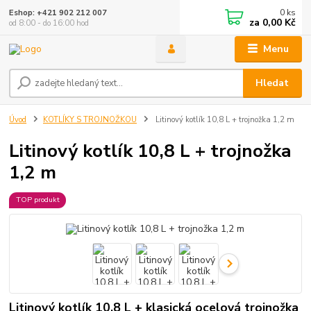
0
ks
Eshop: +421 902 212 007
za
0,00 Kč
od 8:00 - do 16:00 hod
Menu
Hledat
Úvod
KOTLÍKY S TROJNOŽKOU
Litinový kotlík 10,8 L + trojnožka 1,2 m
Litinový kotlík 10,8 L + trojnožka
1,2 m
TOP produkt
Litinový kotlík 10,8 L + klasická ocelová trojnožka