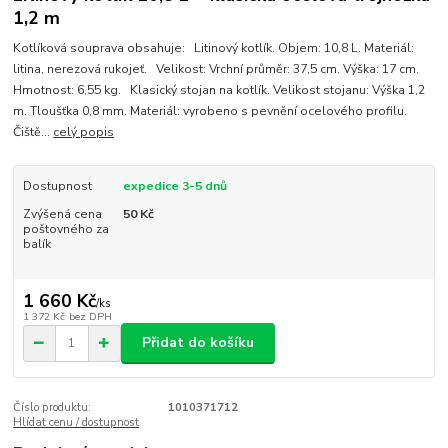
1,2 m
Kotlíková souprava obsahuje: Litinový kotlík. Objem: 10,8 L. Materiál:
litina, nerezová rukojeť. Velikost: Vrchní průměr: 37,5 cm. Výška: 17 cm.
Hmotnost: 6,55 kg. Klasický stojan na kotlík. Velikost stojanu: Výška 1,2
m. Tloušťka 0,8 mm. Materiál: vyrobeno s pevnění ocelového profilu.
Čiště...
celý popis
Dostupnost
expedice 3-5 dnů
Zvýšená cena
50 Kč
poštovného za
balík
1 660 Kč
/
ks
1 372 Kč
bez DPH
Přidat do košíku
Číslo produktu:
1010371712
Hlídat cenu / dostupnost