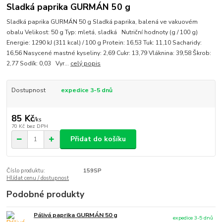
Sladká paprika GURMÁN 50 g
Sladká paprika GURMÁN 50 g Sladká paprika, balená ve vakuovém
obalu Velikost: 50 g Typ: mletá, sladká Nutriční hodnoty (g / 100 g)
Energie: 1290 kJ (311 kcal) / 100 g Protein: 16,53 Tuk: 11,10 Sacharidy:
16,56 Nasycené mastné kyseliny: 2,69 Cukr: 13,79 Vláknina: 39,58 Škrob:
2,77 Sodík: 0,03 Vyr...
celý popis
Dostupnost
expedice 3-5 dnů
85 Kč
/
ks
70 Kč
bez DPH
Přidat do košíku
Číslo produktu:
159SP
Hlídat cenu / dostupnost
Podobné produkty
Pálivá paprika GURMÁN 50 g
expedice 3-5 dnů