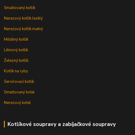
Smaltovaný kotlík
Nerezový kotlík lesklý
Nerezový kotlík matný
Měděný kotlík
Litinový kotlík
Železný kotlík
Kotlík na ryby
Servírovací kotlík
Smaltovaný kotel
Nerezový kotel
Kotlíkové soupravy a zabíjačkové soupravy