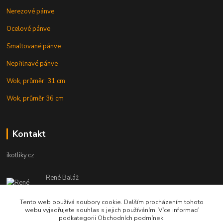
Nerezové pánve
Ocelové pánve
Smaltované pánve
Nepřilnavé pánve
Wok, průměr: 31 cm
Wok, průměr 36 cm
Kontakt
ikotliky.cz
René Baláž
Eshop: +421 902 212 007
od 8:00 - do 16:00 hod
Tento web používá soubory cookie. Dalším procházením tohoto
webu vyjadřujete souhlas s jejich používáním. Více informací
info@ikotliky.cz
podkategorii Obchodních podmínek.