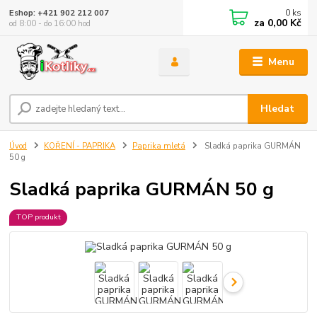
0
ks
Eshop: +421 902 212 007
za
0,00 Kč
od 8:00 - do 16:00 hod
Menu
Hledat
Úvod
KOŘENÍ - PAPRIKA
Paprika mletá
Sladká paprika GURMÁN
50 g
Sladká paprika GURMÁN 50 g
TOP produkt