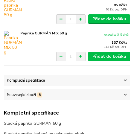
85 Kč
/
ks
70 Kč
bez DPH
Přidat do košíku
Paprika GURMÁN MIX 50 g
expedice 3-5 dnů
137 Kč
/
ks
113 Kč
bez DPH
Přidat do košíku
Kompletní specifikace
Související zboží
5
Kompletní specifikace
Sladká paprika GURMÁN 50 g
Sladká paprika, balená ve vakuovém obalu