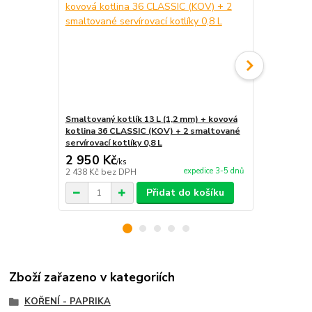
Smaltovaný kotlík 13 L (1,2 mm) + kovová
Nerezový kot
kotlina 36 CLASSIC (KOV) + 2 smaltované
stojan s kl
servírovací kotlíky 0,8 L
2 950 Kč
1 823 Kč
/
ks
expedice 3-5 dnů
2 438 Kč
bez DPH
1 507 Kč
bez
Přidat do košíku
Zboží zařazeno v kategoriích
KOŘENÍ - PAPRIKA