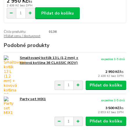
2 950 Kč
/
ks
2 438 Kč
bez DPH
Přidat do košíku
Číslo produktu:
0136
Hlídat cenu / dostupnost
Podobné produkty
Smaltovaný kotlík 13 L (1,2 mm) +
expedice 3-5 dnů
kovová kotlina 36 CLASSIC (KOV)
2 950 Kč
/
ks
2 438 Kč
bez DPH
Přidat do košíku
Party set MIX1
expedice 3-5 dnů
3 500 Kč
/
ks
2 893 Kč
bez DPH
Přidat do košíku