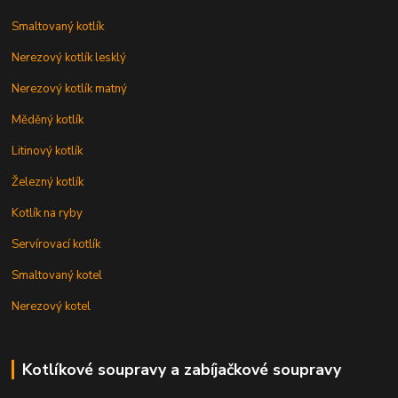
Smaltovaný kotlík
Nerezový kotlík lesklý
Nerezový kotlík matný
Měděný kotlík
Litinový kotlík
Železný kotlík
Kotlík na ryby
Servírovací kotlík
Smaltovaný kotel
Nerezový kotel
Kotlíkové soupravy a zabíjačkové soupravy