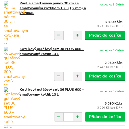
Paella smaltovaná pánev 38 cm se
expedice 3-5 dnů
smaltovaným kotlíkem 13 L (1,2 mm) a
kotlinou
3 890 Kč
/
ks
3 215 Kč
bez DPH
Přidat do košíku
Kotlíkový gulášový set 36 PLUS 600 +
expedice 3-5 dnů
smaltovaný kotlík 13 L
2 960 Kč
/
ks
2 446 Kč
bez DPH
Přidat do košíku
Kotlíkový gulášový set 36 PLUS 600 +
expedice 3-5 dnů
smaltovaný kotlík 13 L
3 690 Kč
/
ks
3 050 Kč
bez DPH
Přidat do košíku