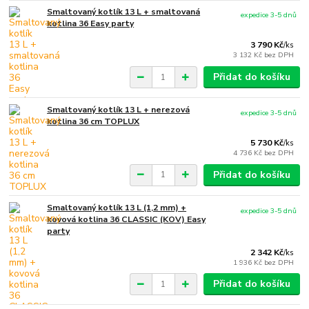
Smaltovaný kotlík 13 L + smaltovaná
expedice 3-5 dnů
kotlina 36 Easy party
3 790 Kč
/
ks
3 132 Kč
bez DPH
Přidat do košíku
Smaltovaný kotlík 13 L + nerezová
expedice 3-5 dnů
kotlina 36 cm TOPLUX
5 730 Kč
/
ks
4 736 Kč
bez DPH
Přidat do košíku
Smaltovaný kotlík 13 L (1,2 mm) +
expedice 3-5 dnů
kovová kotlina 36 CLASSIC (KOV) Easy
party
2 342 Kč
/
ks
1 936 Kč
bez DPH
Přidat do košíku