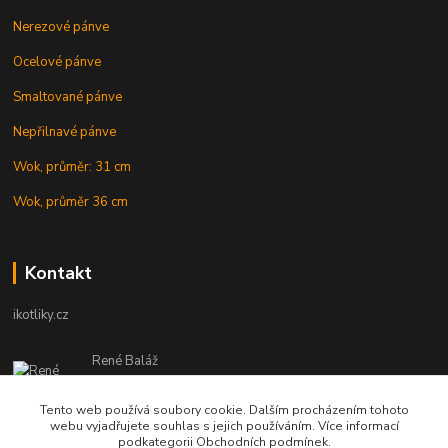
Nerezové pánve
Ocelové pánve
Smaltované pánve
Nepřilnavé pánve
Wok, průměr: 31 cm
Wok, průměr 36 cm
Kontakt
ikotliky.cz
René Baláž
Eshop: +421 902 212 007
od 8:00 - do 16:00 hod
Tento web používá soubory cookie. Dalším procházením tohoto
webu vyjadřujete souhlas s jejich používáním. Více informací
info@ikotliky.cz
podkategorii Obchodních podmínek.