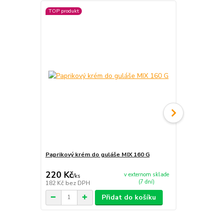
TOP produkt
Paprikový krém do guláše MIX 160 G
Servírovací
220 Kč
3 100 Kč
v externom sklade
/
ks
(7 dní)
182 Kč
bez DPH
2 562 Kč
bez
Přidat do košíku