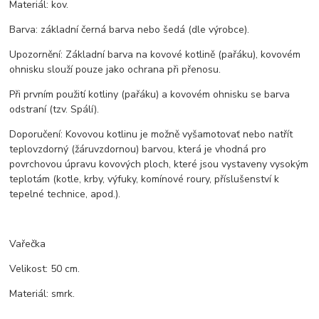
Materiál: kov.
Barva: základní černá barva nebo šedá (dle výrobce).
Upozornění: Základní barva na kovové kotlině (pařáku), kovovém
ohnisku slouží pouze jako ochrana při přenosu.
Při prvním použití kotliny (pařáku) a kovovém ohnisku se barva
odstraní (tzv. Spálí).
Doporučení: Kovovou kotlinu je možně vyšamotovať nebo natřít
teplovzdorný (žáruvzdornou) barvou, která je vhodná pro
povrchovou úpravu kovových ploch, které jsou vystaveny vysokým
teplotám (kotle, krby, výfuky, komínové roury, příslušenství k
tepelné technice, apod.).
Vařečka
Velikost: 50 cm.
Materiál: smrk.