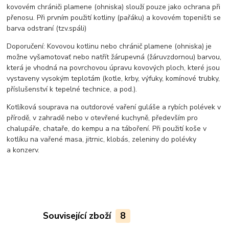
kovovém chrániči plamene (ohniska) slouží pouze jako ochrana při
přenosu. Při prvním použití kotliny (pařáku) a kovovém topeništi se
barva odstraní (tzv.spáli)
Doporučení: Kovovou kotlinu nebo chránič plamene (ohniska) je
možne vyšamotovať nebo natřít žárupevná (žáruvzdornou) barvou,
která je vhodná na povrchovou úpravu kovových ploch, které jsou
vystaveny vysokým teplotám (kotle, krby, výfuky, komínové trubky,
příslušenství k tepelné technice, a pod.).
Kotlíková souprava na outdorové vaření guláše a rybích polévek v
přírodě, v zahradě nebo v otevřené kuchyně, především pro
chalupáře, chataře, do kempu a na táboření. Při použití koše v
kotlíku na vařené masa, jitrnic, klobás, zeleniny do polévky
a konzerv.
Související zboží
8