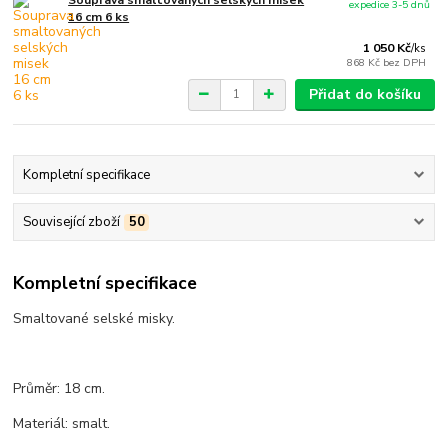
expedice 3-5 dnů
16 cm 6 ks
1 050 Kč
/
ks
868 Kč
bez DPH
Přidat do košíku
Kompletní specifikace
Související zboží
50
Kompletní specifikace
Smaltované selské misky.
Průměr: 18 cm.
Materiál: smalt.