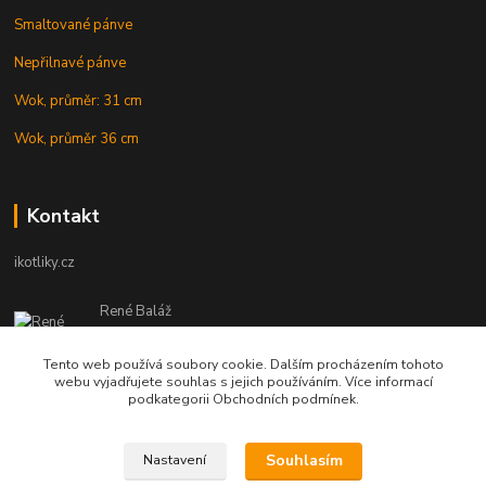
Smaltované pánve
Nepřilnavé pánve
Wok, průměr: 31 cm
Wok, průměr 36 cm
Kontakt
ikotliky.cz
René Baláž
Eshop: +421 902 212 007
od 8:00 - do 16:00 hod
Tento web používá soubory cookie. Dalším procházením tohoto
webu vyjadřujete souhlas s jejich používáním. Více informací
info@ikotliky.cz
podkategorii Obchodních podmínek.
Souhlasím
Nastavení