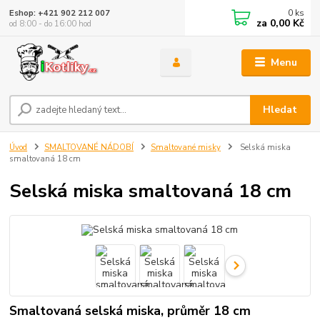
0
ks
Eshop: +421 902 212 007
za
0,00 Kč
od 8:00 - do 16:00 hod
Menu
Hledat
Úvod
SMALTOVANÉ NÁDOBÍ
Smaltované misky
Selská miska
smaltovaná 18 cm
Selská miska smaltovaná 18 cm
Smaltovaná selská miska, průměr 18 cm