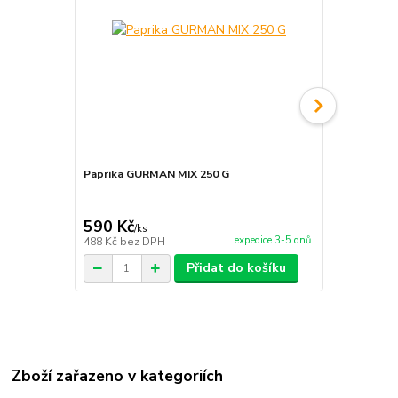
Paprika GURMAN MIX 250 G
Paprikové ko
590 Kč
280 Kč
/
ks
/
ks
expedice 3-5 dnů
488 Kč
bez DPH
231 Kč
bez 
Přidat do košíku
Zboží zařazeno v kategoriích