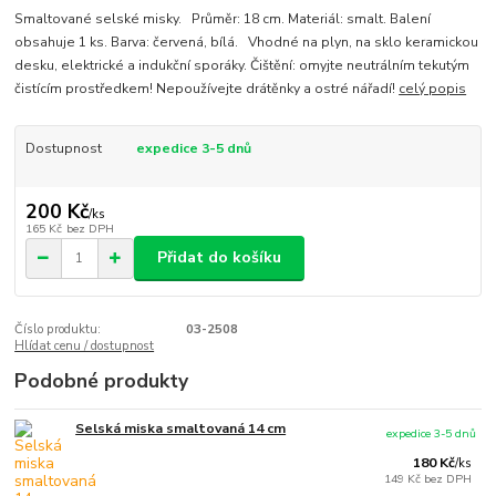
Smaltované selské misky. Průměr: 18 cm. Materiál: smalt. Balení
obsahuje 1 ks. Barva: červená, bílá. Vhodné na plyn, na sklo keramickou
desku, elektrické a indukční sporáky. Čištění: omyjte neutrálním tekutým
čistícím prostředkem! Nepoužívejte drátěnky a ostré nářadí!
celý popis
Dostupnost
expedice 3-5 dnů
200 Kč
/
ks
165 Kč
bez DPH
Přidat do košíku
Číslo produktu:
03-2508
Hlídat cenu / dostupnost
Podobné produkty
Selská miska smaltovaná 14 cm
expedice 3-5 dnů
180 Kč
/
ks
149 Kč
bez DPH