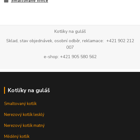
Smaltované hrnce
Kotlíky na guláš
Sklad, stav objednávek, osobní odběr, reklamace: +421 902 212
007
e-shop: +421 905 580 562
Kotlíky na guláš
Smaltovaný kotlík
Nerezový kotlík lesklý
Nerezový kotlík matný
Měděný kotlík