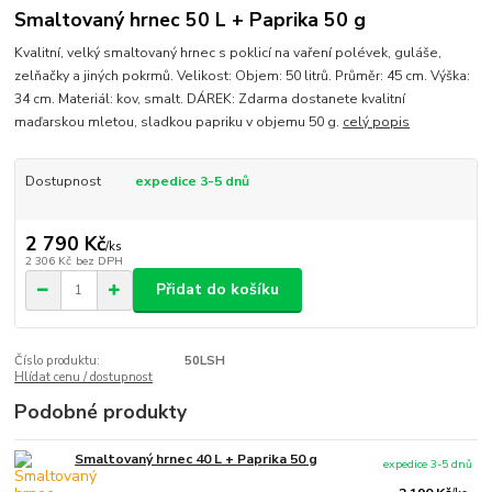
Smaltovaný hrnec 50 L + Paprika 50 g
Kvalitní, velký smaltovaný hrnec s poklicí na vaření polévek, guláše,
zelňačky a jiných pokrmů. Velikost: Objem: 50 litrů. Průměr: 45 cm. Výška:
34 cm. Materiál: kov, smalt. DÁREK: Zdarma dostanete kvalitní
maďarskou mletou, sladkou papriku v objemu 50 g.
celý popis
Dostupnost
expedice 3-5 dnů
2 790 Kč
/
ks
2 306 Kč
bez DPH
Přidat do košíku
Číslo produktu:
50LSH
Hlídat cenu / dostupnost
Podobné produkty
Smaltovaný hrnec 40 L + Paprika 50 g
expedice 3-5 dnů