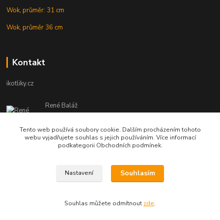
Wok, průměr: 31 cm
Wok, průměr 36 cm
Kontakt
ikotliky.cz
René Baláž
Eshop: +421 902 212 007
od 8:00 - do 16:00 hod
Tento web používá soubory cookie. Dalším procházením tohoto
webu vyjadřujete souhlas s jejich používáním. Více informací
info@ikotliky.cz
podkategorii Obchodních podmínek.
Souhlasím
Nastavení
Copyright © 2014-2020 IKOTLIKY.CZ, všetky práva vyhradené..
Souhlas můžete odmítnout
zde
.
Vytvořeno na
Eshop-rychle.cz