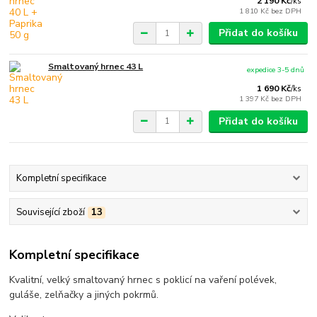
2 190 Kč
/
ks
1 810 Kč
bez DPH
Přidat do košíku
Smaltovaný hrnec 43 L
expedice 3-5 dnů
1 690 Kč
/
ks
1 397 Kč
bez DPH
Přidat do košíku
Kompletní specifikace
Související zboží
13
Kompletní specifikace
Kvalitní, velký smaltovaný hrnec s poklicí na vaření polévek,
guláše, zelňačky a jiných pokrmů.