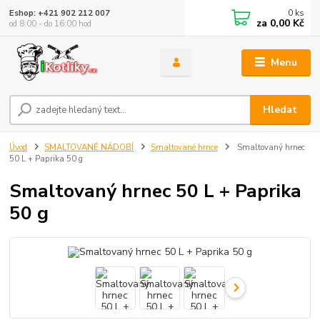
0
ks
Eshop: +421 902 212 007
za
0,00 Kč
od 8:00 - do 16:00 hod
Menu
Hledat
Úvod
SMALTOVANÉ NÁDOBÍ
Smaltované hrnce
Smaltovaný hrnec
50 L + Paprika 50 g
Smaltovaný hrnec 50 L + Paprika
50 g