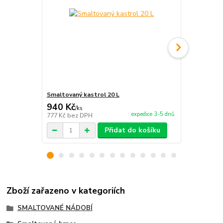
Smaltovaný kastrol 20 L
Smaltovaný 
940 Kč
910 Kč
/
ks
/
ks
expedice 3-5 dnů
777 Kč
bez DPH
752 Kč
bez 
Přidat do košíku
Zboží zařazeno v kategoriích
SMALTOVANÉ NÁDOBÍ