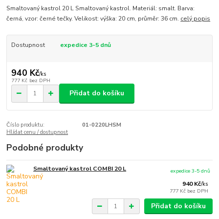
Smaltovaný kastrol 20 L Smaltovaný kastrol. Materiál: smalt. Barva:
černá, vzor: černé tečky. Velikost: výška: 20 cm, průměr: 36 cm.
celý popis
Dostupnost
expedice 3-5 dnů
940 Kč
/
ks
777 Kč
bez DPH
Přidat do košíku
Číslo produktu:
01-0220LHSM
Hlídat cenu / dostupnost
Podobné produkty
Smaltovaný kastrol COMBI 20 L
expedice 3-5 dnů
940 Kč
/
ks
777 Kč
bez DPH
Přidat do košíku