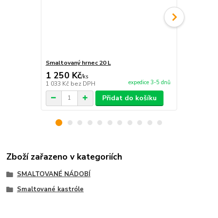
Smaltovaný hrnec 20 L
Smaltovaný h
1 250 Kč
2 190 Kč
/
ks
expedice 3-5 dnů
1 033 Kč
bez DPH
1 810 Kč
bez
Přidat do košíku
Zboží zařazeno v kategoriích
SMALTOVANÉ NÁDOBÍ
Smaltované kastróle