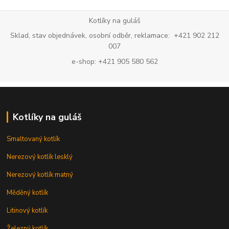
Kotlíky na guláš
Sklad, stav objednávek, osobní odběr, reklamace: +421 902 212
007
e-shop: +421 905 580 562
Kotlíky na guláš
Smaltovaný kotlík
Nerezový kotlík lesklý
Nerezový kotlík matný
Měděný kotlík
Litinový kotlík
Železný kotlík