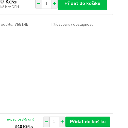
0 Kč
/
ks
Přidat do košíku
 Kč
bez DPH
roduktu:
75514B
Hlídat cenu / dostupnost
expedice 3-5 dnů
Přidat do košíku
910 Kč
/
ks