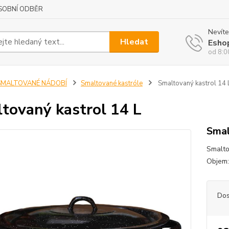
SOBNÍ ODBĚR
Nevíte
Hledat
Esho
od 8:0
SMALTOVANÉ NÁDOBÍ
Smaltované kastróle
Smaltovaný kastrol 14 
tovaný kastrol 14 L
Smal
Smaltov
Objem: 
Dos