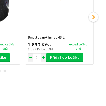
Smaltovaný hrnec 43 L
Sm
1 690 Kč
2 
pedice 3-5
expedice 3-5
/
ks
dnů
dnů
1 397 Kč
bez DPH
1 
šíku
Přidat do košíku