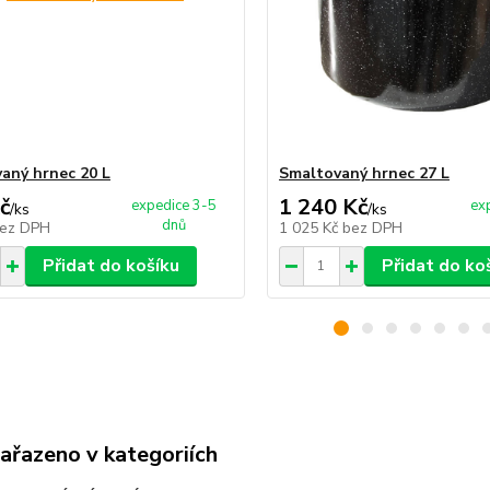
aný hrnec 20 L
Smaltovaný hrnec 27 L
č
1 240 Kč
expedice 3-5
ex
/
ks
/
ks
dnů
ez DPH
1 025 Kč
bez DPH
Přidat do košíku
Přidat do ko
zařazeno v kategoriích