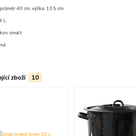
 průměr 40 cm, výška: 13,5 cm.
4 L.
 kov, smalt.
rná.
jící zboží
10