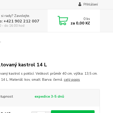
Přihlášení
 si rady? Zavolejte.
0
ks
p: +421 902 212 007
za
0,00 Kč
0 - do 16:00 hod
L
tovaný kastrol 14 L
aný kastrol s poklicí. Velikost: průměr 40 cm, výška: 13,5 cm.
14 L. Materiál: kov, smalt. Barva: černá.
celý popis
tupnost
expedice 3-5 dnů