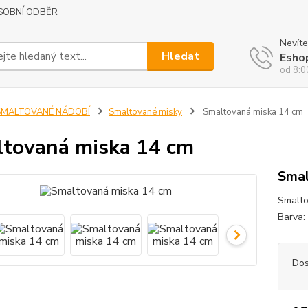
SOBNÍ ODBĚR
Nevíte
Hledat
Esho
od 8:0
SMALTOVANÉ NÁDOBÍ
Smaltované misky
Smaltovaná miska 14 cm
tovaná miska 14 cm
Smal
Smalto
Barva: 
Dos