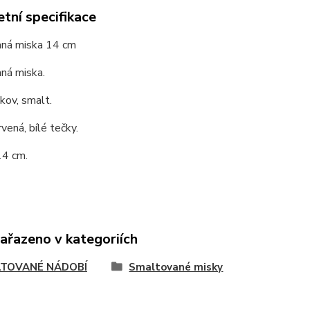
tní specifikace
ná miska 14 cm
ná miska.
 kov, smalt.
rvená, bílé tečky.
14 cm.
zařazeno v kategoriích
TOVANÉ NÁDOBÍ
Smaltované misky