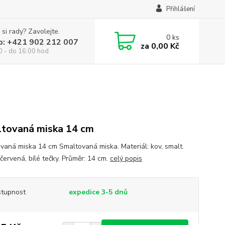
Přihlášení
 si rady? Zavolejte.
0
ks
p: +421 902 212 007
za
0,00 Kč
0 - do 16:00 hod
tovaná miska 14 cm
vaná miska 14 cm Smaltovaná miska. Materiál: kov, smalt.
červená, bílé tečky. Průměr: 14 cm.
celý popis
tupnost
expedice 3-5 dnů