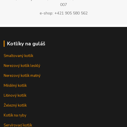
007
e-shop: +421 905 580 562
Kotlíky na guláš
Smaltovaný kotlík
Nerezový kotlík lesklý
Nerezový kotlík matný
Měděný kotlík
Litinový kotlík
Železný kotlík
Kotlík na ryby
Servírovací kotlík