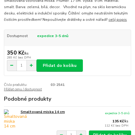
Smaltovaná vzorovaná miska. Průměr: 17 cm. Výška: 9 cm. Materiál:
smalt. Barva: zelená, bílá, decor. Vhodné na plyn, na sklo keramickou
desku, elektrické a indukční sporáky. Čištění: omyjte neutrálním tekutým
čistícím prostředkem! Nepoužívejte drátěnky a ostré nářadí!
celý popis
Dostupnost
expedice 3-5 dnů
350 Kč
/
ks
289 Kč
bez DPH
Přidat do košíku
Číslo produktu:
03-2541
Hlídat cenu / dostupnost
Podobné produkty
Smaltovaná miska 14 cm
expedice 3-5 dnů
135 Kč
/
ks
112 Kč
bez DPH