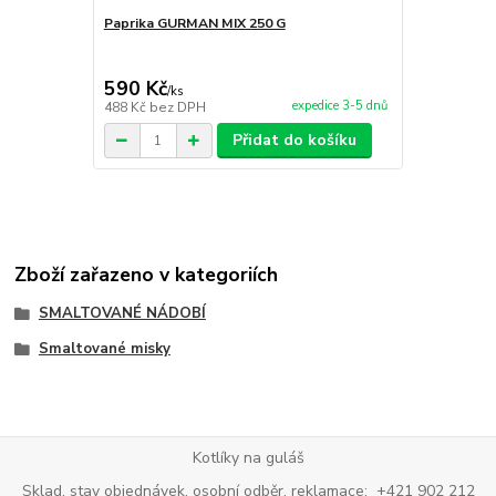
Paprika GURMAN MIX 250 G
Paprikové ko
590 Kč
280 Kč
/
ks
/
ks
expedice 3-5 dnů
488 Kč
bez DPH
231 Kč
bez 
Přidat do košíku
Zboží zařazeno v kategoriích
SMALTOVANÉ NÁDOBÍ
Smaltované misky
Kotlíky na guláš
Sklad, stav objednávek, osobní odběr, reklamace: +421 902 212