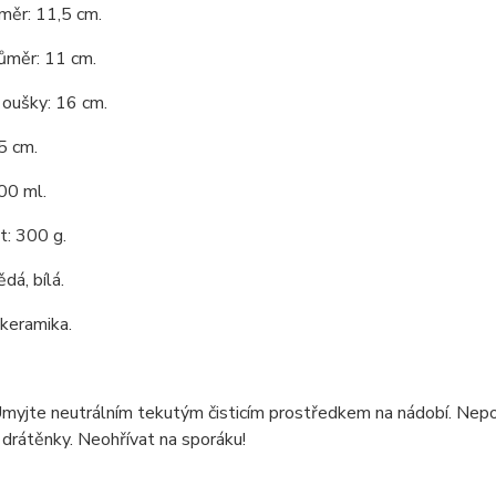
měr: 11,5 cm.
růměr: 11 cm.
 oušky: 16 cm.
5 cm.
00 ml.
: 300 g.
dá, bílá.
 keramika.
Umyjte neutrálním tekutým čisticím prostředkem na nádobí. Nepo
 drátěnky. Neohřívat na sporáku!