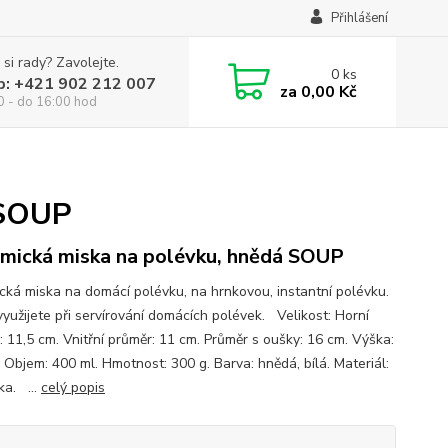
Přihlášení
 si rady? Zavolejte.
0
ks
p: +421 902 212 007
za
0,00 Kč
0 - do 16:00 hod
 SOUP
mická miska na polévku, hnědá SOUP
cká miska na domácí polévku, na hrnkovou, instantní polévku.
využijete při servírování domácích polévek. Velikost: Horní
: 11,5 cm. Vnitřní průměr: 11 cm. Průměr s oušky: 16 cm. Výška:
 Objem: 400 ml. Hmotnost: 300 g. Barva: hnědá, bílá. Materiál:
ka. ...
celý popis