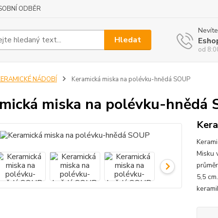
SOBNÍ ODBĚR
Nevíte
Hledat
Esho
od 8:0
KERAMICKÉ NÁDOBÍ
Keramická miska na polévku-hnědá SOUP
mická miska na polévku-hnědá
Kera
Kerami
Misku 
průměr
5,5 cm.
kerami