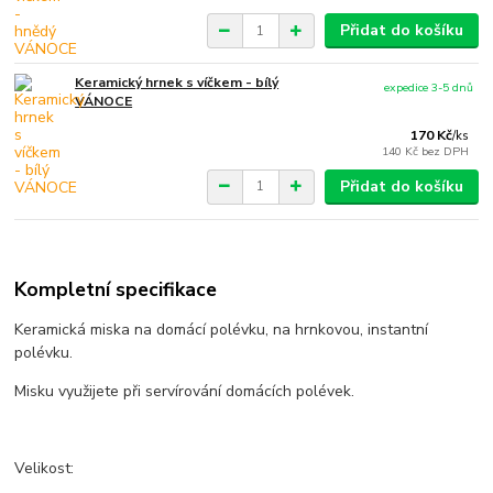
Přidat do košíku
Keramický hrnek s víčkem - bílý
expedice 3-5 dnů
VÁNOCE
170 Kč
/
ks
140 Kč
bez DPH
Přidat do košíku
Kompletní specifikace
Keramická miska na domácí polévku, na hrnkovou, instantní
polévku.
Misku využijete při servírování domácích polévek.
Velikost: