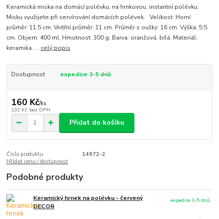
Keramická miska na domácí polévku, na hrnkovou, instantní polévku.
Misku využijete při servírování domácích polévek. Velikost: Horní
průměr: 11,5 cm. Vnitřní průměr: 11 cm. Průměr s oušky: 16 cm. Výška: 5,5
cm. Objem: 400 ml. Hmotnost: 300 g. Barva: oranžová, bílá. Materiál:
keramika. ...
celý popis
Dostupnost
expedice 3-5 dnů
160 Kč
/
ks
132 Kč
bez DPH
Přidat do košíku
Číslo produktu:
14972-2
Hlídat cenu / dostupnost
Podobné produkty
Keramický hrnek na polévku - červený
expedice 3-5 dnů
DECOR