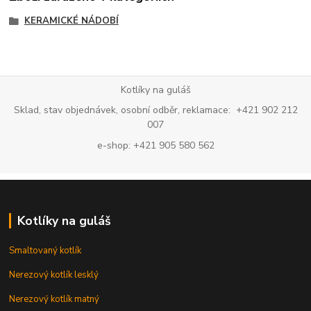
KERAMICKÉ NÁDOBÍ
Kotlíky na guláš
Sklad, stav objednávek, osobní odběr, reklamace: +421 902 212
007
e-shop: +421 905 580 562
Kotlíky na guláš
Smaltovaný kotlík
Nerezový kotlík lesklý
Nerezový kotlík matný