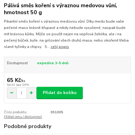
Pálivá směs koření s výraznou medovou vůní,
hmotnost 50 g
Pikantní směs koření s výraznou medovou vůní. Díky medu bude vaše
pečené maso krásně křupavé a nikdy nebude vysušené, naopak bude
mít krásnou kůrku. Může se použít nejen na vepřová žebírka, ale i na
pečený bůček, kuře, na grilování všech druhů masa, nebo okořenit třeba
slané tyčinky a chipsy. S...
celý popis
Dostupnost
expedice 3-5 dnů
65 Kč
/
ks
54 Kč
bez DPH
Přidat do košíku
Číslo produktu:
051005
Hlídat cenu / dostupnost
Podobné produkty