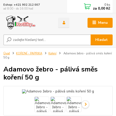
0
ks
Eshop: +421 902 212 007
za
0,00 Kč
od 8:00 - do 16:00 hod
Menu
Hledat
Úvod
KOŘENÍ - PAPRIKA
Koření
Adamovo žebro - pálivá směs koření
50 g
Adamovo žebro - pálivá směs
koření 50 g