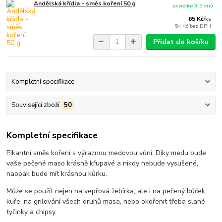
Andělská křídla - směs koření 50 g
expedice 3-5 dnů
65 Kč
/
ks
54 Kč
bez DPH
Přidat do košíku
Kompletní specifikace
Související zboží
50
Kompletní specifikace
Pikantní směs koření s výraznou medovou vůní. Díky medu bude
vaše pečené maso krásně křupavé a nikdy nebude vysušené,
naopak bude mít krásnou kůrku.
Může se použít nejen na vepřová žebírka, ale i na pečený bůček,
kuře, na grilování všech druhů masa, nebo okořenit třeba slané
tyčinky a chipsy.