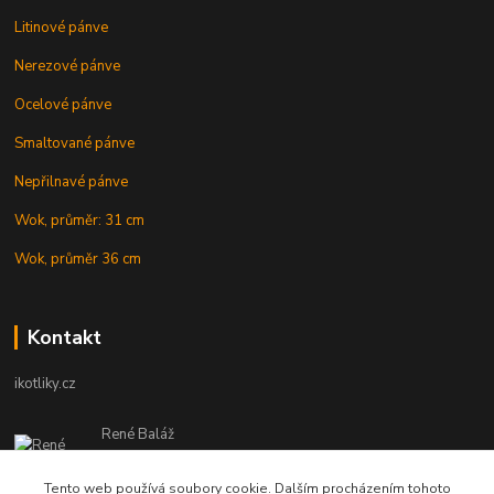
Litinové pánve
Nerezové pánve
Ocelové pánve
Smaltované pánve
Nepřilnavé pánve
Wok, průměr: 31 cm
Wok, průměr 36 cm
Kontakt
ikotliky.cz
René Baláž
Eshop: +421 902 212 007
od 8:00 - do 16:00 hod
Tento web používá soubory cookie. Dalším procházením tohoto