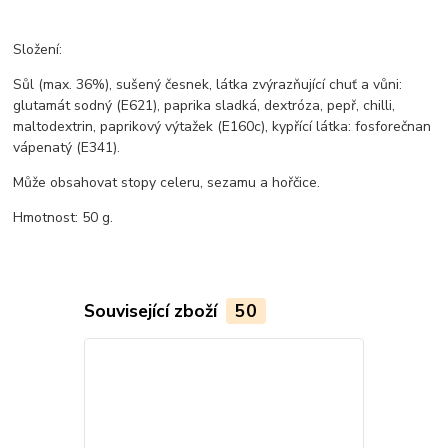
Složení:
Sůl (max. 36%), sušený česnek, látka zvýrazňující chuť a vůni:
glutamát sodný (E621), paprika sladká, dextróza, pepř, chilli,
maltodextrin, paprikový výtažek (E160c), kypřící látka: fosforečnan
vápenatý (E341).
Může obsahovat stopy celeru, sezamu a hořčice.
Hmotnost: 50 g.
Související zboží
50