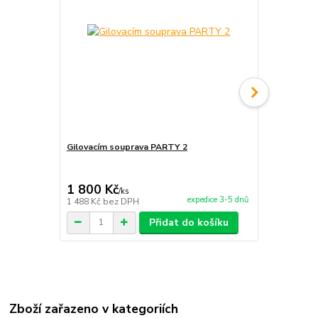
Gilovacím souprava PARTY 2
Gilovacím s
1 800 Kč
1 190 Kč
/
ks
expedice 3-5 dnů
1 488 Kč
bez DPH
983 Kč
bez 
Přidat do košíku
Zboží zařazeno v kategoriích