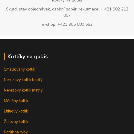
Kotlíky na guláš
Sklad, stav objednávek, osobní odběr, reklamace: +421 902 212
007
e-shop: +421 905 580 562
Kotlíky na guláš
Smaltovaný kotlík
Nerezový kotlík lesklý
Nerezový kotlík matný
Měděný kotlík
Litinový kotlík
Železný kotlík
Kotlík na ryby