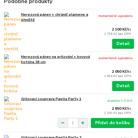
Podobné produkty
Nerezová pánev + chránič plamene a
momentálně vyprodáno
ohniště
2 100 Kč
/
ks
1 736 Kč
bez DPH
Detail
Nerezová pánev na grilování + kovová
momentálně vyprodáno
kotlina 36 cm
2 050 Kč
/
ks
1 694 Kč
bez DPH
Detail
Grilovací souprava Paella Party 1
expedice 3-5 dnů
2 650 Kč
/
ks
2 190 Kč
bez DPH
Přidat do košíku
Grilovací souprava Paella Party 3