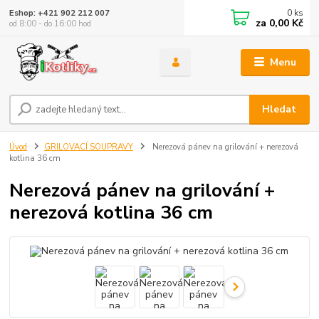
0
ks
Eshop: +421 902 212 007
za
0,00 Kč
od 8:00 - do 16:00 hod
Menu
Hledat
Úvod
GRILOVACÍ SOUPRAVY
Nerezová pánev na grilování + nerezová
kotlina 36 cm
Nerezová pánev na grilování +
nerezová kotlina 36 cm