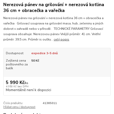
Nerezová pánev na grilování + nerezová kotlina
36 cm + obracečka a vařečka
Nerezová pánev na grilování + nerezová kotlina 36 cm + obracečka a
vařečka Grilovací souprava na grilování masa, hub, zeleniny a jiných
dobrot v zahradě nebo v přírodě. TECHNICKÉ PARAMETRY Grilovací
souprava obsahuje: Nerezovou pánev Vnější průměr: 41 cm. Vnitřní
průměr: 39,5 cm. Průměr is oušky...
celý popis
Dostupnost
expedice 3-5 dnů
Zvýšená cena
50 Kč
poštovného za
balík
5 990 Kč
/
ks
4 950 Kč
bez DPH
Momentálně není k dispozici
Číslo produktu:
41365011
Hlídat cenu / dostupnost