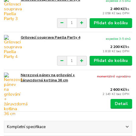
expedice 3-5 dnů
2 490 Kč
/
ks
2 058 Kč
bez DPH
Přidat do košíku
Grilovací souprava Paella Party 4
expedice 3-5 dnů
2 200 Kč
/
ks
1 818 Kč
bez DPH
Přidat do košíku
Nerezová pánev na grilování +
momentálně vyprodáno
žáruvzdorná kotlina 36 cm
2 600 Kč
/
ks
2 149 Kč
bez DPH
Detail
Kompletní specifikace