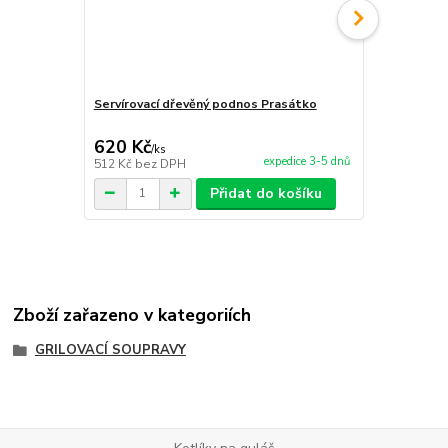
Servírovací dřevěný podnos Prasátko
Servírovací
620 Kč
680 Kč
/
ks
/
ks
expedice 3-5 dnů
512 Kč
bez DPH
562 Kč
bez 
Přidat do košíku
Zboží zařazeno v kategoriích
GRILOVACÍ SOUPRAVY