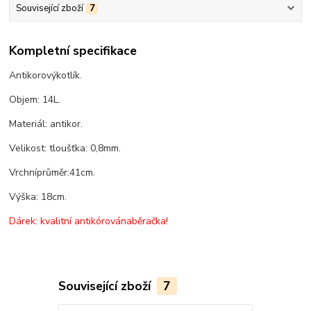
Související zboží
7
Kompletní specifikace
Antikorový
kotlík
.
Objem
:
14
L.
Materiál
:
antikor
.
Velikost
:
tloušťka
:
0,8
mm
.
Vrchní
průměr:
41
cm
.
Výška
:
18
cm
.
Dárek
: kvalitní
antikórová
naběračka
!
Související zboží
7