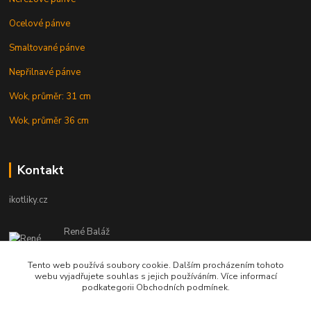
Ocelové pánve
Smaltované pánve
Nepřilnavé pánve
Wok, průměr: 31 cm
Wok, průměr 36 cm
Kontakt
ikotliky.cz
René Baláž
Eshop: +421 902 212 007
od 8:00 - do 16:00 hod
Tento web používá soubory cookie. Dalším procházením tohoto
webu vyjadřujete souhlas s jejich používáním. Více informací
info@ikotliky.cz
podkategorii Obchodních podmínek.