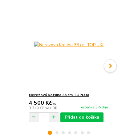
Nerezová Kotlina 36 cm TOPLUX
Kotlina pro 
4 500 Kč
2 020 Kč
/
ks
expedice 3-5 dnů
3 719 Kč
bez DPH
1 669 Kč
bez
Přidat do košíku