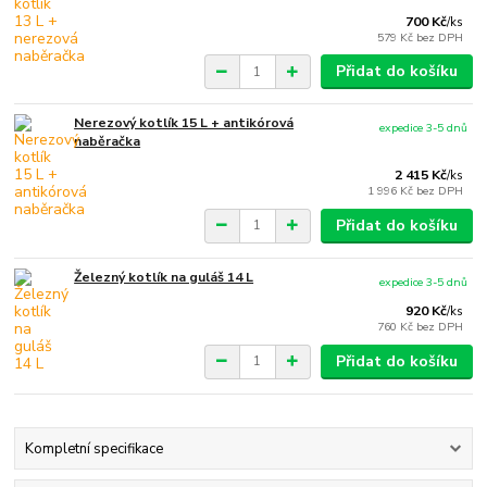
700 Kč
/
ks
579 Kč
bez DPH
Přidat do košíku
Nerezový kotlík 15 L + antikórová
expedice 3-5 dnů
naběračka
2 415 Kč
/
ks
1 996 Kč
bez DPH
Přidat do košíku
Železný kotlík na guláš 14 L
expedice 3-5 dnů
920 Kč
/
ks
760 Kč
bez DPH
Přidat do košíku
Kompletní specifikace