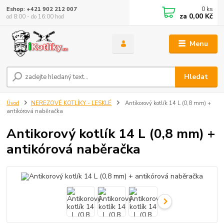
0
ks
Eshop: +421 902 212 007
za
0,00 Kč
od 8:00 - do 16:00 hod
Menu
Hledat
Úvod
NEREZOVÉ KOTLÍKY - LESKLÉ
Antikorový kotlík 14 L (0,8 mm) +
antikórová naběračka
Antikorový kotlík 14 L (0,8 mm) +
antikórová naběračka