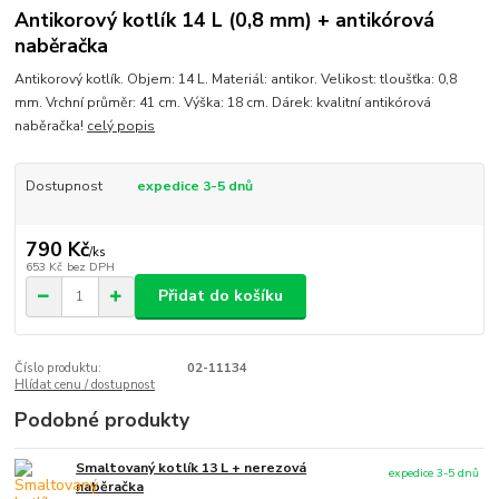
Antikorový kotlík 14 L (0,8 mm) + antikórová
naběračka
Antikorový kotlík. Objem: 14 L. Materiál: antikor. Velikost: tloušťka: 0,8
mm. Vrchní průměr: 41 cm. Výška: 18 cm. Dárek: kvalitní antikórová
naběračka!
celý popis
Dostupnost
expedice 3-5 dnů
790 Kč
/
ks
653 Kč
bez DPH
Přidat do košíku
Číslo produktu:
02-11134
Hlídat cenu / dostupnost
Podobné produkty
Smaltovaný kotlík 13 L + nerezová
expedice 3-5 dnů
naběračka