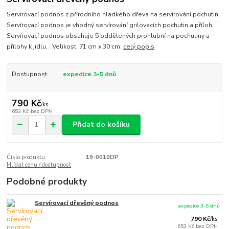
Servírovací podnos z přírodního hladkého dřeva na servírování pochutin.
Servírovací podnos je vhodný servírování grilovacích pochutin a příloh.
Servírovací podnos obsahuje 5 oddělených prohlubní na pochutiny a
přílohy k jídlu. Velikost: 71 cm x 30 cm.
celý popis
Dostupnost
expedice 3-5 dnů
790 Kč
/
ks
653 Kč
bez DPH
Přidat do košíku
Číslo produktu:
19-0010DP
Hlídat cenu / dostupnost
Podobné produkty
Servírovací dřevěný podnos
expedice 3-5 dnů
790 Kč
/
ks
653 Kč
bez DPH