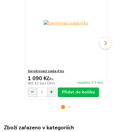
Servírovací sada 6 ks
Steakové 
1 090 Kč
900 Kč
/
ks
/
ks
expedice 3-5 dnů
901 Kč
bez DPH
744 Kč
bez 
Přidat do košíku
Zboží zařazeno v kategoriích