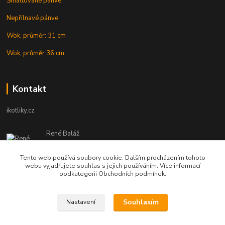
Smaltované pánve
Nepřilnavé pánve
Wok, průměr: 31 cm
Wok, průměr 36 cm
Kontakt
ikotliky.cz
René Baláž
Eshop: +421 902 212 007
od 8:00 - do 16:00 hod
Tento web používá soubory cookie. Dalším procházením tohoto
webu vyjadřujete souhlas s jejich používáním. Více informací
info@ikotliky.cz
podkategorii Obchodních podmínek.
Souhlasím
Nastavení