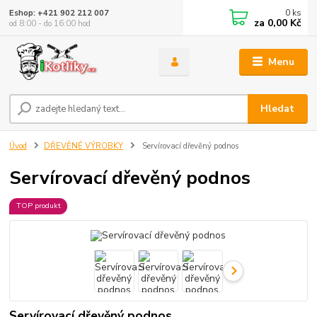
0
ks
Eshop: +421 902 212 007
za
0,00 Kč
od 8:00 - do 16:00 hod
Menu
Hledat
Úvod
DŘEVĚNÉ VÝROBKY
Servírovací dřevěný podnos
Servírovací dřevěný podnos
TOP produkt
Servírovací dřevěný podnos