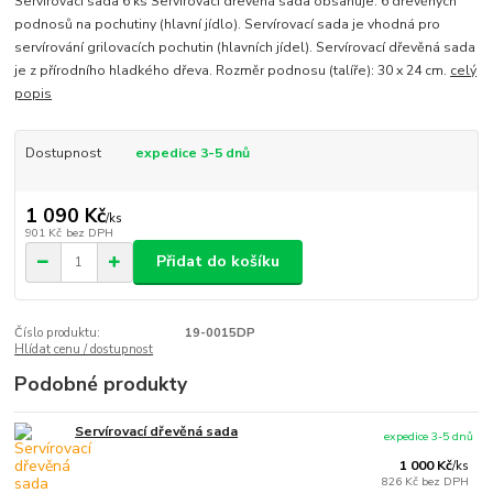
Servírovací sada 6 ks Servírovací dřevěná sada obsahuje: 6 dřevěných
podnosů na pochutiny (hlavní jídlo). Servírovací sada je vhodná pro
servírování grilovacích pochutin (hlavních jídel). Servírovací dřevěná sada
je z přírodního hladkého dřeva. Rozměr podnosu (talíře): 30 x 24 cm.
celý
popis
Dostupnost
expedice 3-5 dnů
1 090 Kč
/
ks
901 Kč
bez DPH
Přidat do košíku
Číslo produktu:
19-0015DP
Hlídat cenu / dostupnost
Podobné produkty
Servírovací dřevěná sada
expedice 3-5 dnů
1 000 Kč
/
ks
826 Kč
bez DPH