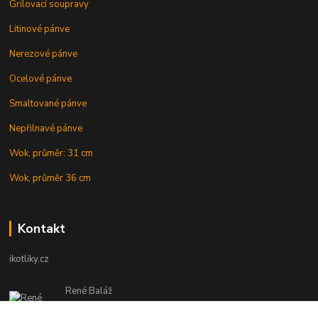
Grilovací soupravy
Litinové pánve
Nerezové pánve
Ocelové pánve
Smaltované pánve
Nepřilnavé pánve
Wok, průměr: 31 cm
Wok, průměr 36 cm
Kontakt
ikotliky.cz
René Baláž
Eshop: +421 902 212 007