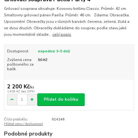
Grilovací souprava obsahuje: Kovovou kotlinu Classic. Průměr: 42 cm.
Smaltovny grilovací pánev Paella. Průměr: 46 cm. Zdarma: Obracečka.
Upozornění: Obracečky jsou v různých barvách: červena, zelená, žlutá a
ve dvou druzích. Obracečky dokládáme do souprav, podle stavu jaké
jsou momentálně sklade...
celý popis
Dostupnost
expedice 3-5 dnů
Zvýšená cena
50 Kč
poštovného za
balík
2 200 Kč
/
ks
1 818 Kč
bez DPH
Přidat do košíku
Číslo produktu:
014246
Hlídat cenu / dostupnost
Podobné produkty