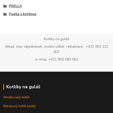
PAELLA
Paella s kotlinou
Kotlíky na guláš
Sklad, stav objednávek, osobní odběr, reklamace: +421 902 212
007
e-shop: +421 905 580 562
Kotlíky na guláš
Smaltovaný kotlík
Nerezový kotlík lesklý