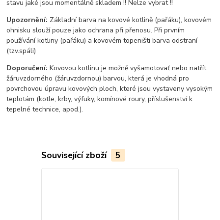
stavu jaké jsou momentálně skladem !! Nelze vybrat !!
Upozornění:
Základní barva na kovové kotlině (pařáku), kovovém
ohnisku slouží pouze jako ochrana při přenosu. Při prvním
používání kotliny (pařáku) a kovovém topeništi barva odstraní
(tzv.spáli)
Doporučení:
Kovovou kotlinu je možně vyšamotovať nebo natřít
žáruvzdorného (žáruvzdornou) barvou, která je vhodná pro
povrchovou úpravu kovových ploch, které jsou vystaveny vysokým
teplotám (kotle, krby, výfuky, komínové roury, příslušenství k
tepelné technice, apod.).
Související zboží
5