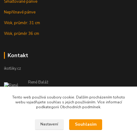
Smaltované pánve
Nepřilnavé pánve
Wok, průměr: 31 cm
Wok, průměr 36 cm
Kontakt
ikotliky.cz
René Baláž
Eshop: +421 902 212 007
od 8:00 - do 16:00 hod
Tento web používá soubory cookie. Dalším procházením tohoto
webu vyjadřujete souhlas s jejich používáním. Více informací
info@ikotliky.cz
podkategorii Obchodních podmínek.
Souhlasím
Nastavení