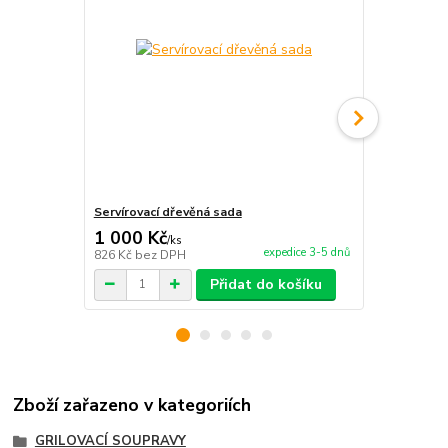
Servírovací dřevěná sada
Zapalovač K
1 000 Kč
91 Kč
/
ks
/
ks
expedice 3-5 dnů
826 Kč
bez DPH
75 Kč
bez D
Přidat do košíku
Zboží zařazeno v kategoriích
GRILOVACÍ SOUPRAVY