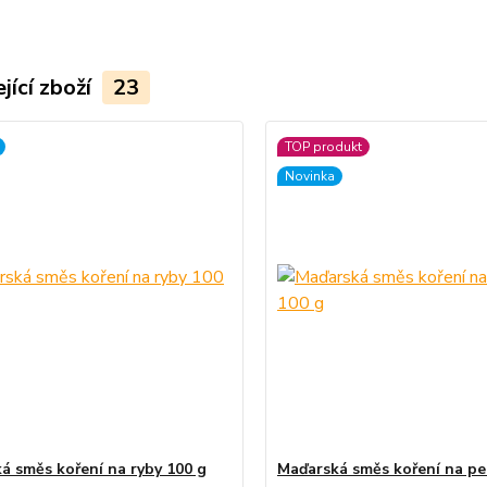
jící zboží
23
TOP produkt
Novinka
á směs koření na ryby 100 g
Maďarská směs koření na pe