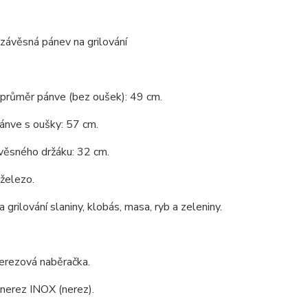
 závěsná pánev na grilování
 průměr pánve (bez oušek): 49 cm.
ánve s oušky: 57 cm.
věsného držáku: 32 cm.
 železo.
 grilování slaniny, klobás, masa, ryb a zeleniny.
nerezová naběračka.
 nerez INOX (nerez).