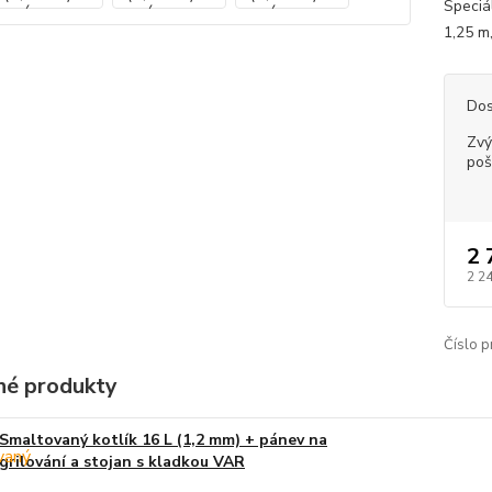
Speciál
1,25 m,
Dos
Zvý
poš
2 
2 2
Číslo p
é produkty
Smaltovaný kotlík 16 L (1,2 mm) + pánev na
grilování a stojan s kladkou VAR