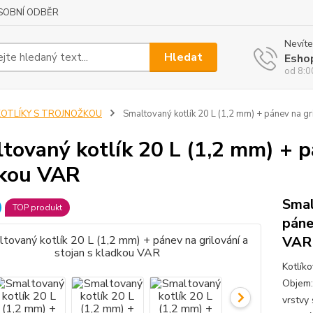
SOBNÍ ODBĚR
Nevíte
Hledat
Esho
od 8:0
KOTLÍKY S TROJNOŽKOU
Smaltovaný kotlík 20 L (1,2 mm) + pánev na gr
tovaný kotlík 20 L (1,2 mm) + pá
kou VAR
Smal
TOP produkt
páne
VAR
Kotlík
Objem: 
vrstvy