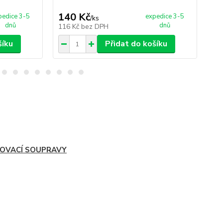
140 Kč
2
pedice 3-5
expedice 3-5
/
ks
dnů
dnů
116 Kč
bez DPH
18
šíku
Přidat do košíku
LOVACÍ SOUPRAVY