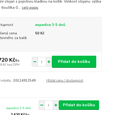
ní stojan s pojistnou kladkou na kotlík. Velikost stojanu: výška
 tloušťka 0,...
celý popis
tupnost
expedice 3-5 dnů
šená cena
50 Kč
tovného za balík
720 Kč
/
ks
Přidat do košíku
48 Kč
bez DPH
roduktu:
20124912549
Hlídat cenu / dostupnost
Přidat do košíku
expedice 3-5 dnů
2 620 Kč
/
ks