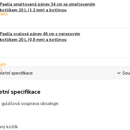
Paella smaltovaná pánev 34 cm se smaltovaným
kotlíkem 10 L (1,2 mm) a kotlinou
Paella ocelová pánev 46 cm s nerezovým
kotlíkem 20 L (0,8 mm) a kotlinou
etní specifikace
Souv
tní specifikace
 gulášová souprava obsahuje:
ný kotlík