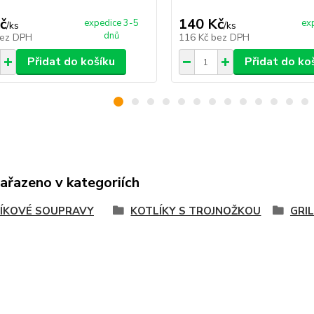
č
140 Kč
expedice 3-5
ex
/
ks
/
ks
dnů
ez DPH
116 Kč
bez DPH
Přidat do košíku
Přidat do ko
zařazeno v kategoriích
ÍKOVÉ SOUPRAVY
KOTLÍKY S TROJNOŽKOU
GRI