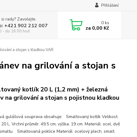
Přihlášení
 si rady? Zavolejte.
0
ks
p: +421 902 212 007
za
0,00 Kč
0 - do 16:00 hod
ilování a stojan s kladkou VAR
nev na grilování a stojan s
tovaný kotlík 20 L (1,2 mm) + železná
v na grilování a stojan s pojistnou kladkou
ová gulášová souprava obsahuje: Smaltovaný kotlík Velikost:
20 L. Vrchní průměr: 49,5 cm, výška: 19 cm. Materiál: ocel, dvě
 smaltu. Smaltovaná poklice Materiál: ocelový plech, smalt.