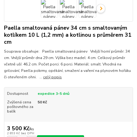
Paella smaltovaná pánev 34 cm s smaltovaným
kotlíkem 10 L (1,2 mm) a kotlinou s průměrem 31
cm
Souprava obsahuje: Paella smaltovaná pánev Vnější horní průměr: 34
cm. Vnější průměr dna 29 cm. Výška bez madel: 4 cm. Celkový průměr
včetně uší: 46,2 cm. Počet porci: 6 porci. Materiál: smalt. Vhodná na
grilování, Paella pokrmy, opékání, smažení a vaření na plynovém hořáku
či otevřeném ohni. ...
celý popis
Dostupnost
expedice 3-5 dnů
Zvýšená cena
50 Kč
poštovného za
balík
3 500 Kč
/
ks
2 893 Kč
bez DPH