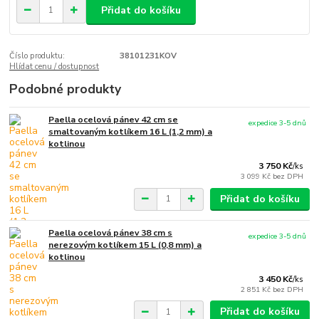
Přidat do košíku
Číslo produktu:
38101231KOV
Hlídat cenu / dostupnost
Podobné produkty
Paella ocelová pánev 42 cm se
expedice 3-5 dnů
smaltovaným kotlíkem 16 L (1,2 mm) a
kotlinou
3 750 Kč
/
ks
3 099 Kč
bez DPH
Přidat do košíku
Paella ocelová pánev 38 cm s
expedice 3-5 dnů
nerezovým kotlíkem 15 L (0,8 mm) a
kotlinou
3 450 Kč
/
ks
2 851 Kč
bez DPH
Přidat do košíku