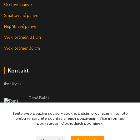
Ocelové pánve
Smaltované pánve
Nepřilnavé pánve
Wok, průměr: 31 cm
Wok, průměr 36 cm
Kontakt
ikotliky.cz
René Baláž
Eshop: +421 902 212 007
od 8:00 - do 16:00 hod
Tento web používá soubory cookie. Dalším procházením tohoto
webu vyjadřujete souhlas s jejich používáním. Více informací
info@ikotliky.cz
podkategorii Obchodních podmínek.