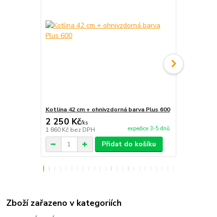
Kotlina 42 cm + ohnivzdorná barva Plus 600
Vidlička na 
2 250 Kč
250 Kč
/
ks
/
ks
expedice 3-5 dnů
1 860 Kč
bez DPH
207 Kč
bez 
Přidat do košíku
Zboží zařazeno v kategoriích