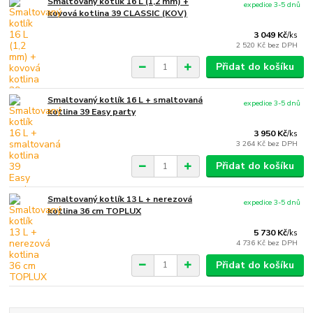
Smaltovaný kotlík 16 L (1,2 mm) +
expedice 3-5 dnů
kovová kotlina 39 CLASSIC (KOV)
3 049 Kč
/
ks
2 520 Kč
bez DPH
Přidat do košíku
Smaltovaný kotlík 16 L + smaltovaná
expedice 3-5 dnů
kotlina 39 Easy party
3 950 Kč
/
ks
3 264 Kč
bez DPH
Přidat do košíku
Smaltovaný kotlík 13 L + nerezová
expedice 3-5 dnů
kotlina 36 cm TOPLUX
5 730 Kč
/
ks
4 736 Kč
bez DPH
Přidat do košíku