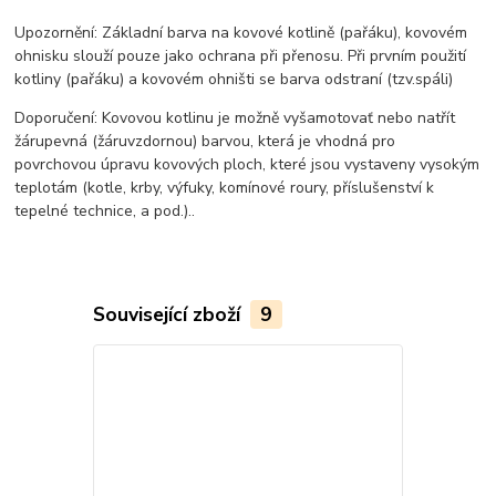
Upozornění: Základní barva na kovové kotlině (pařáku), kovovém
ohnisku slouží pouze jako ochrana při přenosu. Při prvním použití
kotliny (pařáku) a kovovém ohništi se barva odstraní (tzv.spáli)
Doporučení: Kovovou kotlinu je možně vyšamotovať nebo natřít
žárupevná (žáruvzdornou) barvou, která je vhodná pro
povrchovou úpravu kovových ploch, které jsou vystaveny vysokým
teplotám (kotle, krby, výfuky, komínové roury, příslušenství k
tepelné technice, a pod.)..
Související zboží
9
TOP produkt