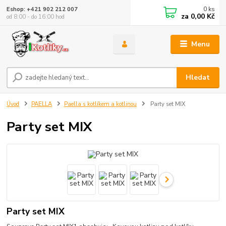
0
ks
Eshop: +421 902 212 007
za
0,00 Kč
od 8:00 - do 16:00 hod
Menu
Hledat
Úvod
PAELLA
Paella s kotlíkem a kotlinou
Party set MIX
Party set MIX
Party set MIX