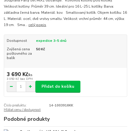
Souprava Party set MIX1 obsahuje: Kovovou kotlinu pod kotlíky.
Velikost kotliny: Průměr 39 cm. Ideální pro 16 L-25 L kotlíky. Barva:
základna černá barva. Materiál: kov. Smaltovaný kotlík. Objem kotlíku: 16
L. Materiál: ocel, dvě vrstvy smaltu. Velikost: vrchní průměr: 44 cm, výška:
19 cm. Sma...
celý popis
Dostupnost
expedice 3-5 dnů
Zvýšená cena
50 Kč
poštovného za
balík
3 690 Kč
/
ks
3 050 Kč
bez DPH
Přidat do košíku
Číslo produktu:
14-1003916KK
Hlídat cenu / dostupnost
Podobné produkty