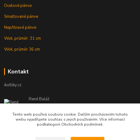
Ocelové pánve
Smaltované pánve
Nepřilnavé pánve
Wok, průměr: 31 cm
Wok, průměr 36 cm
Kontakt
ikotliky.cz
René Baláž
Eshop: +421 902 212 007
od 8:00 - do 16:00 hod
Tento web používá soubory cookie. Dalším procházením tohoto
webu vyjadřujete souhlas s jejich používáním. Více informací
info@ikotliky.cz
podkategorii Obchodních podmínek.