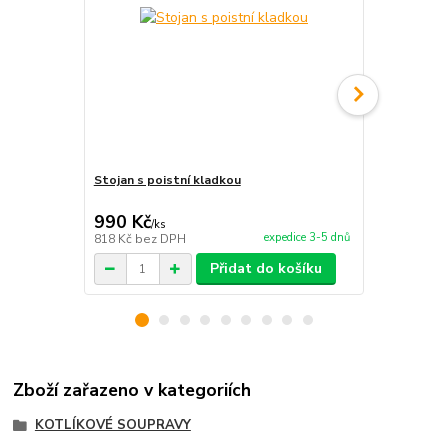
Stojan s poistní kladkou
Antikorová 
990 Kč
219 Kč
/
ks
/
ks
expedice 3-5 dnů
818 Kč
bez DPH
181 Kč
bez 
Přidat do košíku
Zboží zařazeno v kategoriích
KOTLÍKOVÉ SOUPRAVY