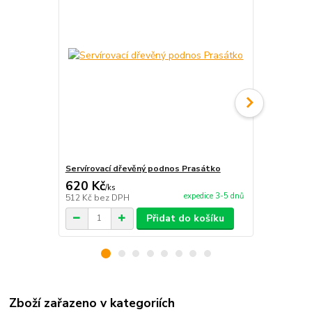
Servírovací dřevěný podnos Prasátko
Servírovací
620 Kč
620 Kč
/
ks
/
ks
expedice 3-5 dnů
512 Kč
bez DPH
512 Kč
bez 
Přidat do košíku
Zboží zařazeno v kategoriích