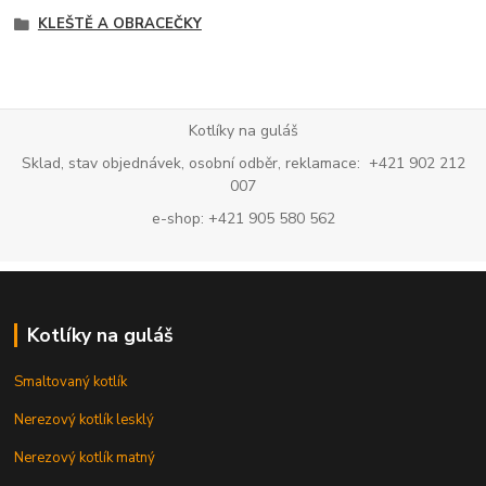
KLEŠTĚ A OBRACEČKY
Kotlíky na guláš
Sklad, stav objednávek, osobní odběr, reklamace: +421 902 212
007
e-shop: +421 905 580 562
Kotlíky na guláš
Smaltovaný kotlík
Nerezový kotlík lesklý
Nerezový kotlík matný