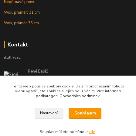
Nepřilnavé pánve
Wok, průměr: 31 cm
Wok, průměr 36 cm
Kontakt
ikotliky.cz
René Baláž
Eshop: +421 902 212 007
od 8:00 - do 16:00 hod
Tento web používá soubory cookie. Dalším procházením tohoto
webu vyjadřujete souhlas s jejich používáním. Více informací
info@ikotliky.cz
podkategorii Obchodních podmínek.
Souhlasím
Nastavení
Copyright © 2014-2020 IKOTLIKY.CZ, všetky práva vyhradené..
Souhlas můžete odmítnout
zde
.