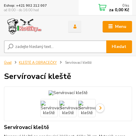
0
ks
Eshop: +421 902 212 007
za
0,00 Kč
od 8:00 - do 16:00 hod
Menu
Hledat
Úvod
KLEŠTĚ A OBRACEČKY
Servírovací kleště
Servírovací kleště
Servírovací kleště