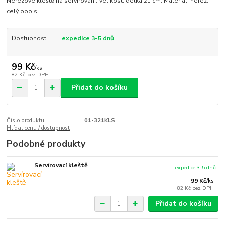
Nerezové kleště na servírování. Velikost: délka 21 cm. Materiál: nerez.
celý popis
Dostupnost
expedice 3-5 dnů
99 Kč
/
ks
82 Kč
bez DPH
Přidat do košíku
Číslo produktu:
01-321KLS
Hlídat cenu / dostupnost
Podobné produkty
Servírovací kleště
expedice 3-5 dnů
99 Kč
/
ks
82 Kč
bez DPH
Přidat do košíku