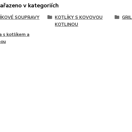
zařazeno v kategoriích
ÍKOVÉ SOUPRAVY
KOTLÍKY S KOVOVOU
GRI
KOTLINOU
a s kotlíkem a
nou