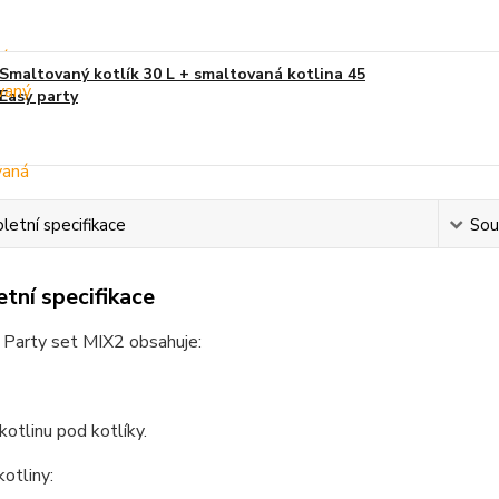
Smaltovaný kotlík 30 L + smaltovaná kotlina 45
Easy party
etní specifikace
Souv
tní specifikace
 Party set MIX2 obsahuje:
otlinu pod kotlíky.
kotliny: