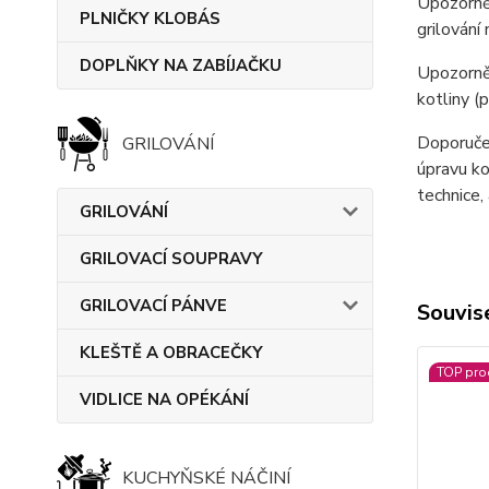
Upozorněn
PLNIČKY KLOBÁS
grilování
DOPLŇKY NA ZABÍJAČKU
Upozorněn
kotliny (
Doporučen
GRILOVÁNÍ
úpravu ko
technice, 
GRILOVÁNÍ
GRILOVACÍ SOUPRAVY
GRILOVACÍ PÁNVE
Souvise
KLEŠTĚ A OBRACEČKY
TOP pro
VIDLICE NA OPÉKÁNÍ
KUCHYŇSKÉ NÁČINÍ