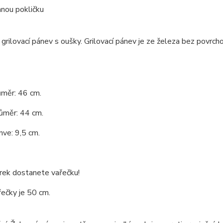
nou pokličku
grilovací pánev s oušky. Grilovací pánev je ze železa bez povrch
ůměr: 46 cm.
růměr: 44 cm.
ve: 9,5 cm.
rek dostanete vařečku!
ečky je 50 cm.