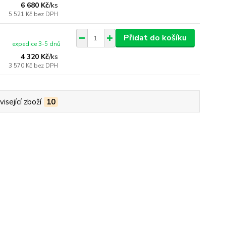
6 680 Kč
/
ks
5 521 Kč
bez DPH
Přidat do košíku
expedice 3-5 dnů
4 320 Kč
/
ks
3 570 Kč
bez DPH
isející zboží
10