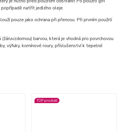
erý je nutno před použitím odstranit Po použití (při
 popřípadě natřít jedlého oleje.
ouží pouze jako ochrana při přenosu. Při prvním použití
 (žáruvzdornou) barvou, která je vhodná pro povrchovou
y, výfuky, komínové roury, příslušenství k tepelné
TOP produkt
TO