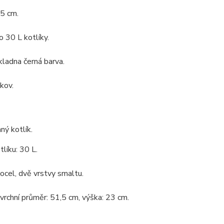
5 cm.
o 30 L kotlíky.
kladna černá barva.
 kov.
ý kotlík.
líku: 30 L.
 ocel, dvě vrstvy smaltu.
 vrchní průměr: 51,5 cm, výška: 23 cm.