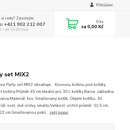
Přihlášení
 si rady? Zavolejte.
0
ks
p: +421 902 212 007
za
0,00 Kč
0 - do 16:00 hod
y set MIX2
va Party set MIX2 obsahuje: Kovovou kotlinu pod kotlíky.
t kotliny:Průměr 45 cm.Ideální pro 30 L kotlíky.Barva: základna
arva.Materiál: kov. Smaltovaný kotlík. Objem kotlíku: 30
iál: ocel, dvě vrstvy smaltu.Velikost: vrchní průměr: 51,5 cm,
 23 cm.Smaltovanou pokli...
celý popis