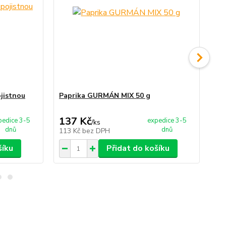
jistnou
Paprika GURMÁN MIX 50 g
Se
ks
137 Kč
6 
pedice 3-5
expedice 3-5
/
ks
dnů
dnů
113 Kč
bez DPH
5 
šíku
Přidat do košíku