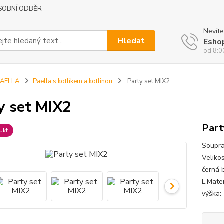
SOBNÍ ODBĚR
Nevíte
Hledat
Esho
od 8:0
PAELLA
Paella s kotlíkem a kotlinou
Party set MIX2
y set MIX2
Part
ukt
Soupra
Velikos
černá b
L.Mater
výška: