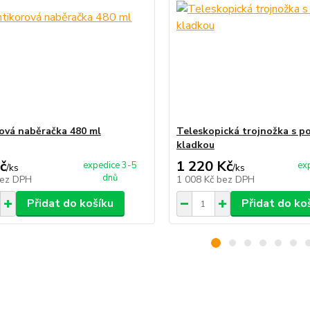
ová naběračka 480 ml
Teleskopická trojnožka s po
kladkou
č
1 220 Kč
expedice 3-5
ex
/
ks
/
ks
dnů
ez DPH
1 008 Kč
bez DPH
Přidat do košíku
Přidat do ko