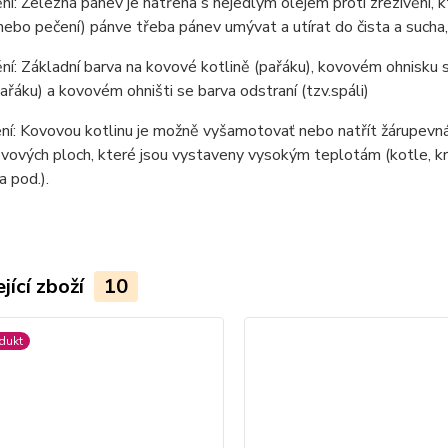
í: Železná pánev je natřena s nejedlým olejem proti zrezivění, kt
 nebo pečení) pánve třeba pánev umývat a utírat do čista a sucha,
í: Základní barva na kovové kotlině (pařáku), kovovém ohnisku sl
pařáku) a kovovém ohništi se barva odstraní (tzv.spáli)
í: Kovovou kotlinu je možně vyšamotovať nebo natřít žárupevná
vových ploch, které jsou vystaveny vysokým teplotám (kotle, krb
a pod.).
jící zboží
10
dukt