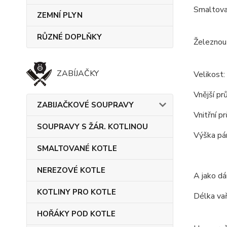
Smaltova
ZEMNÍ PLYN
RŮZNÉ DOPLŇKY
Železnou 
ZABÍJAČKY
Velikost:
Vnější pr
ZABIJAČKOVÉ SOUPRAVY
Vnitřní p
SOUPRAVY S ŽÁR. KOTLINOU
Výška pán
SMALTOVANÉ KOTLE
NEREZOVÉ KOTLE
A jako dá
KOTLINY PRO KOTLE
Délka vař
HOŘÁKY POD KOTLE